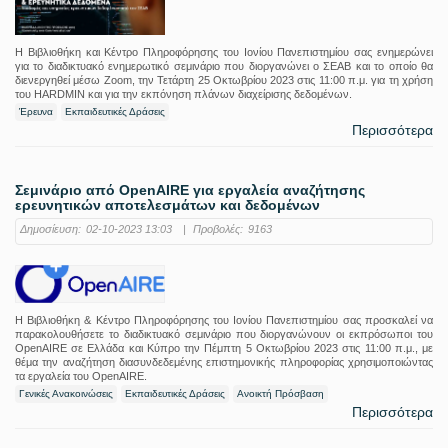
Η Βιβλιοθήκη και Κέντρο Πληροφόρησης του Ιονίου Πανεπιστημίου σας ενημερώνει
για το διαδικτυακό ενημερωτικό σεμινάριο που διοργανώνει ο ΣΕΑΒ και το οποίο θα
διενεργηθεί μέσω Zoom, την Τετάρτη 25 Οκτωβρίου 2023 στις 11:00 π.μ. για τη χρήση
του HARDMIN και για την εκπόνηση πλάνων διαχείρισης δεδομένων.
Έρευνα
Εκπαιδευτικές Δράσεις
Περισσότερα
Σεμινάριο από OpenAIRE για εργαλεία αναζήτησης
ερευνητικών αποτελεσμάτων και δεδομένων
Δημοσίευση:
02-10-2023 13:03
|
Προβολές:
9163
Η Βιβλιοθήκη & Κέντρο Πληροφόρησης του Ιονίου Πανεπιστημίου σας προσκαλεί να
παρακολουθήσετε το διαδικτυακό σεμινάριο που διοργανώνουν οι εκπρόσωποι του
OpenAIRE σε Ελλάδα και Κύπρο την Πέμπτη 5 Οκτωβρίου 2023 στις 11:00 π.μ., με
θέμα την αναζήτηση διασυνδεδεμένης επιστημονικής πληροφορίας χρησιμοποιώντας
τα εργαλεία του OpenAIRE.
Γενικές Ανακοινώσεις
Εκπαιδευτικές Δράσεις
Ανοικτή Πρόσβαση
Περισσότερα