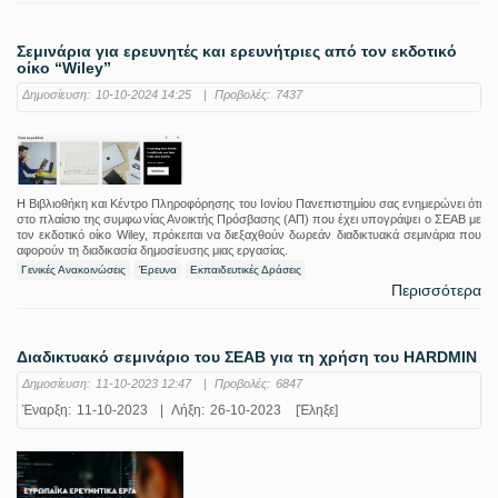
Σεμινάρια για ερευνητές και ερευνήτριες από τον εκδοτικό
οίκο “Wiley”
Δημοσίευση:
10-10-2024 14:25
|
Προβολές:
7437
Η Βιβλιοθήκη και Κέντρο Πληροφόρησης του Ιονίου Πανεπιστημίου σας ενημερώνει ότι
στο πλαίσιο της συμφωνίας Ανοικτής Πρόσβασης (ΑΠ) που έχει υπογράψει ο ΣΕΑΒ με
τον εκδοτικό οίκο Wiley, πρόκειται να διεξαχθούν δωρεάν διαδικτυακά σεμινάρια που
αφορούν τη διαδικασία δημοσίευσης μιας εργασίας.
Γενικές Ανακοινώσεις
Έρευνα
Εκπαιδευτικές Δράσεις
Περισσότερα
Διαδικτυακό σεμινάριο του ΣΕΑΒ για τη χρήση του HARDMIN
Δημοσίευση:
11-10-2023 12:47
|
Προβολές:
6847
Έναρξη:
11-10-2023
|
Λήξη:
26-10-2023
[Έληξε]