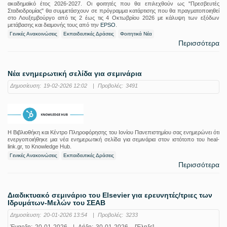
ακαδημαϊκό έτος 2026-2027. Οι φοιτητές που θα επιλεχθούν ως "Πρεσβευτές
Σταδιοδρομίας" θα συμμετάσχουν σε πρόγραμμα κατάρτισης που θα πραγματοποιηθεί
στο Λουξεμβούργο από τις 2 έως τις 4 Οκτωβρίου 2026 με κάλυψη των εξόδων
μετάβασης και διαμονής τους από την
EPSO
.
Γενικές Ανακοινώσεις
Εκπαιδευτικές Δράσεις
Φοιτητικά Νέα
Περισσότερα
Νέα ενημερωτική σελίδα για σεμινάρια
Δημοσίευση:
19-02-2026 12:02
|
Προβολές:
3491
Η Βιβλιοθήκη και Κέντρο Πληροφόρησης του Ιονίου Πανεπιστημίου σας ενημερώνει ότι
ενεργοποιήθηκε μια νέα ενημερωτική σελίδα για σεμινάρια στον ιστότοπο του heal-
link.gr, το Knowledge Hub.
Γενικές Ανακοινώσεις
Εκπαιδευτικές Δράσεις
Περισσότερα
Διαδικτυακό σεμινάριο του Elsevier για ερευνητές/τριες των
Ιδρυμάτων-Μελών του ΣΕΑΒ
Δημοσίευση:
20-01-2026 13:54
|
Προβολές:
3233
Έναρξη:
20-01-2026
|
Λήξη:
30-01-2026
[Έληξε]