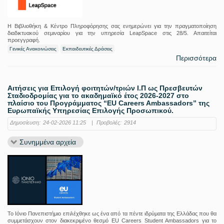
Η Βιβλιοθήκη & Κέντρο Πληροφόρησης σας ενημερώνει για την πραγματοποίηση
διαδικτυακού σεμιναρίου για την υπηρεσία LeapSpace στις 28/5. Απαιτείται
προεγγραφή.
Γενικές Ανακοινώσεις
Εκπαιδευτικές Δράσεις
Περισσότερα
Αιτήσεις για Επιλογή φοιτητών/τριών Ι.Π ως Πρεσβευτών
Σταδιοδρομίας για το ακαδημαϊκό έτος 2026-2027 στο
πλαίσιο του Προγράμματος “EU Careers Ambassadors” της
Ευρωπαϊκής Υπηρεσίας Επιλογής Προσωπικού.
Δημοσίευση:
24-02-2026 11:25
|
Προβολές:
2914
Συνημμένα αρχεία
Το Ιόνιο Πανεπιστήμιο επιλέχθηκε ως ένα από τα πέντε ιδρύματα της Ελλάδας που θα
συμμετάσχουν στον διακεκριμένο θεσμό EU Careers Student Ambassadors για το