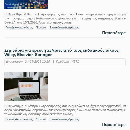
Η Βιβλιοθήκη & Κέντρο Πληροφόρησης του Ιονίου Πανεπιστημίου σας ενημερώνει για
την πραγματοποίηση διαδικτυακού σεμιναρίου για τη χρήση της υπηρεσίας Science
Direct AI στις 15/1/2026. Απαιτείται προεγγραφή.
Γενικές Ανακοινώσεις
Έρευνα
Εκπαιδευτικές Δράσεις
Περισσότερα
Σεμινάρια για ερευνητές/τριες από τους εκδοτικούς οίκους
Wiley, Elsevier, Springer
Δημοσίευση:
24-09-2025 10:29
|
Προβολές:
4571
Η Βιβλιοθήκη & Κέντρο Πληροφόρησης σας ενημερώνει ότι έχει προγραμματιστεί μία
σειρά διαδικτυακών σεμιναρίων για ερευνητές/τριες όλων των επιπέδων αναφορικά με
τη διαδικασία δημοσίευσης στον εκάστοτε εκδότη.
Γενικές Ανακοινώσεις
Έρευνα
Εκπαιδευτικές Δράσεις
Περισσότερα