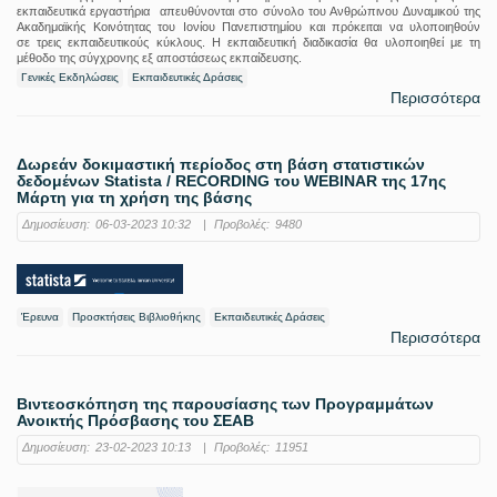
εκπαιδευτικά εργαστήρια απευθύνονται στο σύνολο του Ανθρώπινου Δυναμικού της
Ακαδημαϊκής Κοινότητας του Ιονίου Πανεπιστημίου και πρόκειται να υλοποιηθούν
σε τρεις εκπαιδευτικούς κύκλους. Η εκπαιδευτική διαδικασία θα υλοποιηθεί με τη
μέθοδο της σύγχρονης εξ αποστάσεως εκπαίδευσης.
Γενικές Εκδηλώσεις
Εκπαιδευτικές Δράσεις
Περισσότερα
Δωρεάν δοκιμαστική περίοδος στη βάση στατιστικών
δεδομένων Statista / RECORDING του WEBINAR της 17ης
Μάρτη για τη χρήση της βάσης
Δημοσίευση:
06-03-2023 10:32
|
Προβολές:
9480
Έρευνα
Προσκτήσεις Βιβλιοθήκης
Εκπαιδευτικές Δράσεις
Περισσότερα
Βιντεοσκόπηση της παρουσίασης των Προγραμμάτων
Ανοικτής Πρόσβασης του ΣΕΑΒ
Δημοσίευση:
23-02-2023 10:13
|
Προβολές:
11951