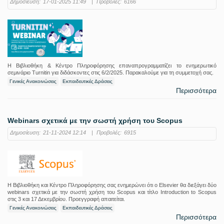
Δημοσίευση:
17-01-2025 11:49
|
Προβολές:
6166
Η Βιβλιοθήκη & Κέντρο Πληροφόρησης επαναπρογραμματίζει το ενημερωτικό
σεμινάριο Turnitin για διδάσκοντες στις 6/2/2025. Παρακαλούμε για τη συμμετοχή σας.
Γενικές Ανακοινώσεις
Εκπαιδευτικές Δράσεις
Περισσότερα
Webinars σχετικά με την σωστή χρήση του Scopus
Δημοσίευση:
21-11-2024 12:14
|
Προβολές:
6915
Η Βιβλιοθήκη και Κέντρο Πληροφόρησης σας ενημερώνει ότι ο Elsevier θα διεξάγει δύο
webinars σχετικά με την σωστή χρήση του Scopus και τίτλο Introduction to Scopus
στις 3 και 17 Δεκεμβρίου. Προεγγραφή απαιτείται.
Γενικές Ανακοινώσεις
Εκπαιδευτικές Δράσεις
Περισσότερα