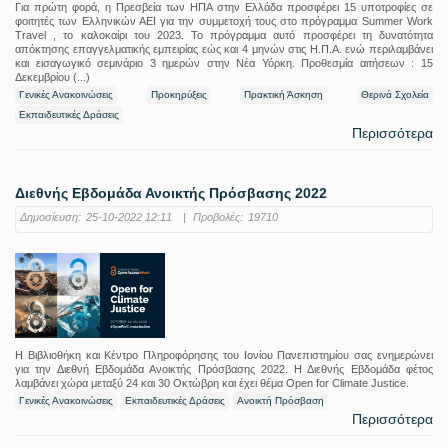
Για πρώτη φορά, η Πρεσβεία των ΗΠΑ στην Ελλάδα προσφέρει 15 υποτροφίες σε
φοιτητές των Ελληνικών ΑΕΙ για την συμμετοχή τους στο πρόγραμμα Summer Work
Travel , το καλοκαίρι του 2023. Το πρόγραμμα αυτό προσφέρει τη δυνατότητα
απόκτησης επαγγελματικής εμπειρίας εώς και 4 μηνών στις Η.Π.Α. ενώ περιλαμβάνει
και εισαγωγικό σεμινάριο 3 ημερών στην Νέα Υόρκη. Προθεσμία αιτήσεων : 15
Δεκεμβρίου (...)
Γενικές Ανακοινώσεις
Προκηρύξεις
Πρακτική Άσκηση
Θερινά Σχολεία
Εκπαιδευτικές Δράσεις
Περισσότερα
Διεθνής Εβδομάδα Ανοικτής Πρόσβασης 2022
Δημοσίευση:
25-10-2022 12:11
|
Προβολές:
19710
Η Βιβλιοθήκη και Κέντρο Πληροφόρησης του Ιονίου Πανεπιστημίου σας ενημερώνει
για την Διεθνή Εβδομάδα Ανοικτής Πρόσβασης 2022. Η Διεθνής Εβδομάδα φέτος
λαμβάνει χώρα μεταξύ 24 και 30 Οκτώβρη και έχει θέμα Open for Climate Justice.
Γενικές Ανακοινώσεις
Εκπαιδευτικές Δράσεις
Ανοικτή Πρόσβαση
Περισσότερα