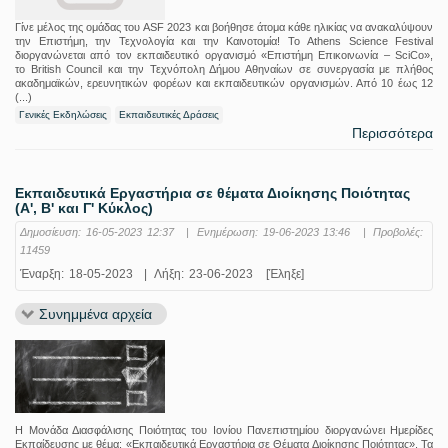
Γίνε μέλος της ομάδας του ASF 2023 και βοήθησε άτομα κάθε ηλικίας να ανακαλύψουν
την Επιστήμη, την Τεχνολογία και την Καινοτομία! Το Athens Science Festival
διοργανώνεται από τον εκπαιδευτικό οργανισμό «Επιστήμη Επικοινωνία – SciCo»,
το British Council και την Τεχνόπολη Δήμου Αθηναίων σε συνεργασία με πλήθος
ακαδημαϊκών, ερευνητικών φορέων και εκπαιδευτικών οργανισμών. Από 10 έως 12
(...)
Γενικές Εκδηλώσεις
Εκπαιδευτικές Δράσεις
Περισσότερα
Εκπαιδευτικά Εργαστήρια σε θέματα Διοίκησης Ποιότητας
(Α', Β' και Γ' Κύκλος)
Δημοσίευση:
16-05-2023 12:37
|
Ενημέρωση:
19-06-2023 13:46
|
Προβολές:
11459
Έναρξη:
18-05-2023
|
Λήξη:
23-06-2023
[Έληξε]
Συνημμένα αρχεία
Η Μονάδα Διασφάλισης Ποιότητας του Ιονίου Πανεπιστημίου διοργανώνει Ημερίδες
Εκπαίδευσης με θέμα: «Εκπαιδευτικά Εργαστήρια σε Θέματα Διοίκησης Ποιότητας». Τα