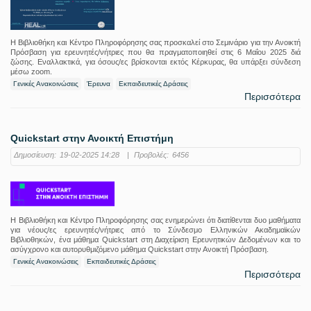
Η Βιβλιοθήκη και Κέντρο Πληροφόρησης σας προσκαλεί στο Σεμινάριο για την Ανοικτή
Πρόσβαση για ερευνητές/νήτριες που θα πραγματοποιηθεί στις 6 Μαΐου 2025 διά
ζώσης. Εναλλακτικά, για όσους/ες βρίσκονται εκτός Κέρκυρας, θα υπάρξει σύνδεση
μέσω zoom.
Γενικές Ανακοινώσεις
Έρευνα
Εκπαιδευτικές Δράσεις
Περισσότερα
Quickstart στην Ανοικτή Επιστήμη
Δημοσίευση:
19-02-2025 14:28
|
Προβολές:
6456
Η Βιβλιοθήκη και Κέντρο Πληροφόρησης σας ενημερώνει ότι διατίθενται δυο μαθήματα
για νέους/ες ερευνητές/νήτριες από το Σύνδεσμο Ελληνικών Ακαδημαϊκών
Βιβλιοθηκών, ένα μάθημα Quickstart στη Διαχείριση Ερευνητικών Δεδομένων και το
ασύγχρονο και αυτορυθμιζόμενο μάθημα Quickstart στην Ανοικτή Πρόσβαση.
Γενικές Ανακοινώσεις
Εκπαιδευτικές Δράσεις
Περισσότερα