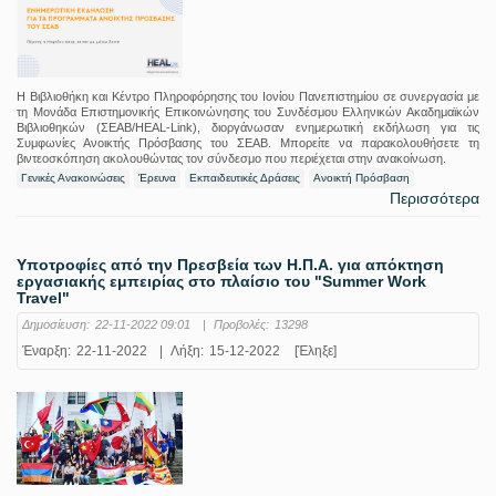
H Βιβλιοθήκη και Κέντρο Πληροφόρησης του Ιονίου Πανεπιστημίου σε συνεργασία με
τη Μονάδα Επιστημονικής Επικοινώνησης του Συνδέσμου Ελληνικών Ακαδημαϊκών
Βιβλιοθηκών (ΣΕΑΒ/HEAL-Link), διοργάνωσαν ενημερωτική εκδήλωση για τις
Συμφωνίες Ανοικτής Πρόσβασης του ΣΕΑΒ. Μπορείτε να παρακολουθήσετε τη
βιντεοσκόπηση ακολουθώντας τον σύνδεσμο που περιέχεται στην ανακοίνωση.
Γενικές Ανακοινώσεις
Έρευνα
Εκπαιδευτικές Δράσεις
Ανοικτή Πρόσβαση
Περισσότερα
Υποτροφίες από την Πρεσβεία των Η.Π.Α. για απόκτηση
εργασιακής εμπειρίας στο πλαίσιο του "Summer Work
Travel"
Δημοσίευση:
22-11-2022 09:01
|
Προβολές:
13298
Έναρξη:
22-11-2022
|
Λήξη:
15-12-2022
[Έληξε]