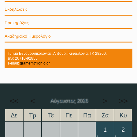
Εκδηλώσεις
Προκηρύξεις
Ακαδημαϊκό Ημερολόγιο
Τμήμα Εθνομουσικολογίας, Ληξούρι, Κεφαλλονιά, ΤΚ 28200,
τηλ: 26710-92855
e-mail:
gramem@ionio.gr
<<
<
>
>>
Αύγουστος 2026
Δε
Τρ
Τε
Πε
Πα
Σα
Κυ
1
2