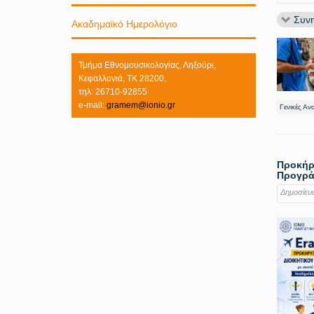
Συνη
Ακαδημαϊκό Ημερολόγιο
Τμήμα Εθνομουσικολογίας, Ληξούρι,
Κεφαλλονιά, ΤΚ 28200,
τηλ: 26710-92855
e-mail:
gramem@ionio.gr
Γενικές Αν
Προκήρυ
Προγράμ
Δημοσίευ