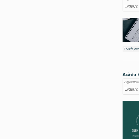
Έναρξη:
Γενικές Αν
Δελτίο 
Δημοσίευ
Έναρξη: