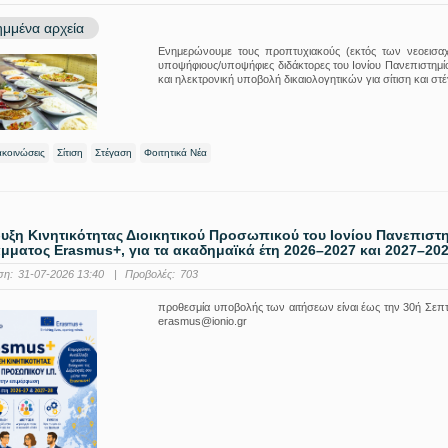
μμένα αρχεία
Ενημερώνουμε τους προπτυχιακούς (εκτός των νεοεισαχθέ
υποψήφιους/υποψήφιες διδάκτορες του Ιονίου Πανεπιστημίου
και ηλεκτρονική υποβολή δικαιολογητικών για σίτιση και σ
ακοινώσεις
Σίτιση
Στέγαση
Φοιτητικά Νέα
ξη Κινητικότητας Διοικητικού Προσωπικού του Ιονίου Πανεπιστ
ματος Erasmus+, για τα ακαδημαϊκά έτη 2026–2027 και 2027–202
ση:
31-07-2026 13:40
|
Προβολές:
703
προθεσμία υποβολής των αιτήσεων είναι έως την 30ή Σεπτε
erasmus@ionio.gr