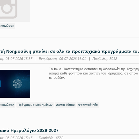
ακοινώσεις
ητή Νοημοσύνη μπαίνει σε όλα τα προπτυχιακά προγράμματα του
ση:
01-07-2026 18:37
|
Ενημέρωση:
09-07-2026 16:01
|
Προβολές:
5012
Το Ιόνιο Πανεπιστήμιο εντάσσει τη διδασκαλία της Τεχν
αφορά κάθε φοιτήτρια και φοιτητή του Ιδρύματος, σε όποι
σπουδών.
ακοινώσεις
Πρόγραμμα Μαθημάτων
Δελτία Τύπου
Φοιτητικά Νέα
αϊκό Ημερολόγιο 2026-2027
ση:
03-07-2026 15:47
|
Προβολές:
6532