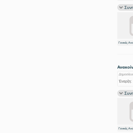
Συνη
Γενικές Αν
Ανακοίν
Δημοσίευ
Έναρξη:
Συνη
Γενικές Αν