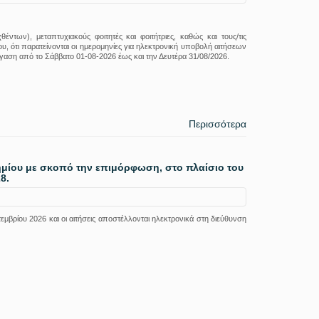
ντων), μεταπτυχιακούς φοιτητές και φοιτήτριες, καθώς και τους/τις
, ότι παρατείνονται οι ημερομηνίες για ηλεκτρονική υποβολή αιτήσεων
τέγαση από το Σάββατο 01-08-2026 έως και την Δευτέρα 31/08/2026.
Περισσότερα
ημίου με σκοπό την επιμόρφωση, στο πλαίσιο του
8.
μβρίου 2026 και οι αιτήσεις αποστέλλονται ηλεκτρονικά στη διεύθυνση