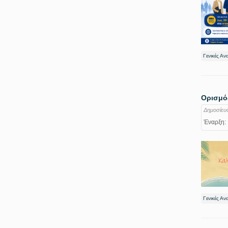
Γενικές Αν
Ορισμός
Δημοσίευ
Έναρξη:
Γενικές Αν