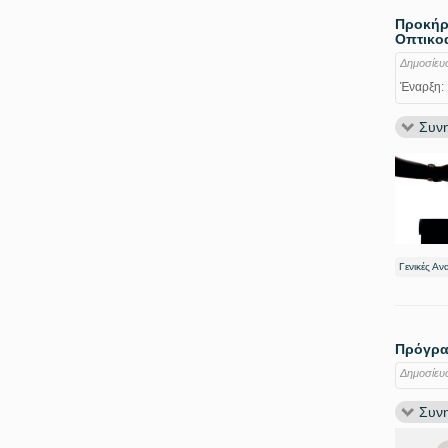
Προκήρυ
Οπτικοα
Δημοσίευ
Έναρξη:
Συνη
Γενικές Αν
Πρόγραμ
Δημοσίευ
Συνη