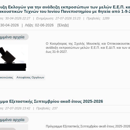
ξη Εκλογών για την ανάδειξη εκπροσώπων των μελών Ε.Ε.Π. και 
κουστικών Τεχνών του Ιονίου Πανεπιστημίου με θητεία από 1-9
ση:
30-04-2026 22:27
|
Ενημέρωση:
27-07-2026 15:23
|
Προβολές:
1289
30-04-2026
|
Λήξη:
02-06-2026
[Έληξε]
μμένα αρχεία
Ο Κοσμήτορας της Σχολής Μουσικής και Οπτικοακουστικ
ανάδειξη εκπροσώπων μελών Ε.Ε.Π. και Ε.ΔΙ.Π. και των 
έως 31-8-2027.
ακοινώσεις
Αποφάσεις Οργάνων
μα Εξεταστικής Σεπτεμβρίου ακαδ έτους 2025-2026
ση:
27-07-2026 13:42
|
Προβολές:
237
μμένα αρχεία
Πρόγραμμα Εξεταστικής Σεπτεμβρίου ακαδ έτους 2025-202