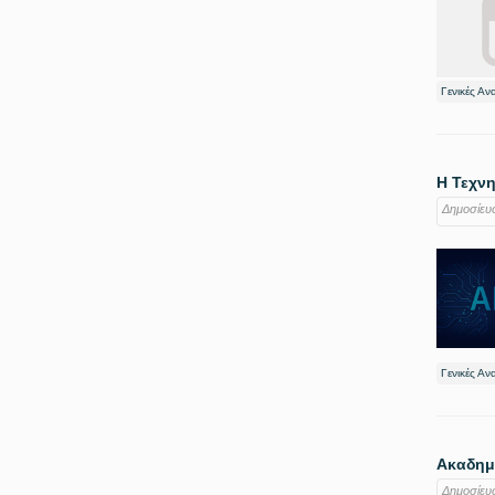
Γενικές Αν
Η Τεχν
Δημοσίευ
Γενικές Αν
Ακαδημ
Δημοσίευ