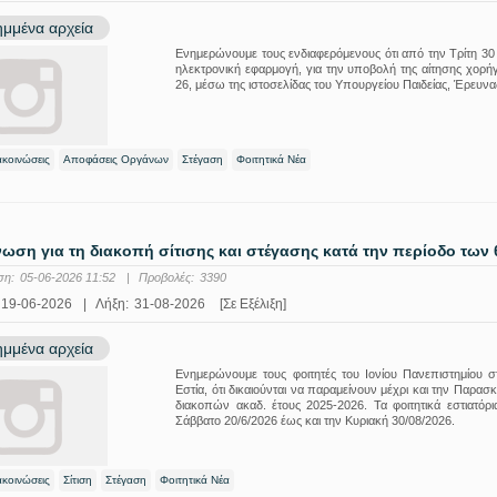
μμένα αρχεία
Ενημερώνουμε τους ενδιαφερόμενους ότι από την Τρίτη 30
ηλεκτρονική εφαρμογή, για την υποβολή της αίτησης χορήγ
26, μέσω της ιστοσελίδας του Υπουργείου Παιδείας, Έρευ
ακοινώσεις
Αποφάσεις Οργάνων
Στέγαση
Φοιτητικά Νέα
ωση για τη διακοπή σίτισης και στέγασης κατά την περίοδο των
ση:
05-06-2026 11:52
|
Προβολές:
3390
19-06-2026
|
Λήξη:
31-08-2026
[Σε Εξέλιξη]
μμένα αρχεία
Ενημερώνουμε τους φοιτητές του Ιονίου Πανεπιστημίου στ
Εστία, ότι δικαιούνται να παραμείνουν μέχρι και την Παρ
διακοπών ακαδ. έτους 2025-2026. Τα φοιτητικά εστιατό
Σάββατο 20/6/2026 έως και την Κυριακή 30/08/2026.
ακοινώσεις
Σίτιση
Στέγαση
Φοιτητικά Νέα