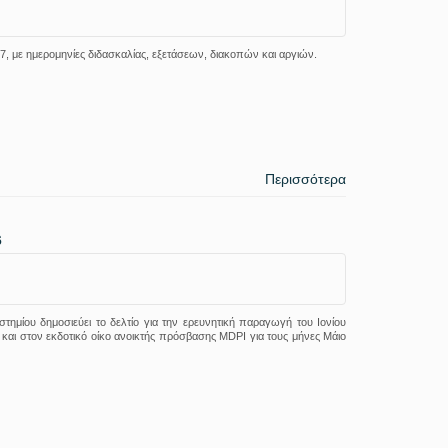
7, με ημερομηνίες διδασκαλίας, εξετάσεων, διακοπών και αργιών.
Περισσότερα
6
ημίου δημοσιεύει το δελτίο για την ερευνητική παραγωγή του Ιονίου
και στον εκδοτικό οίκο ανοικτής πρόσβασης MDPI για τους μήνες Μάιο