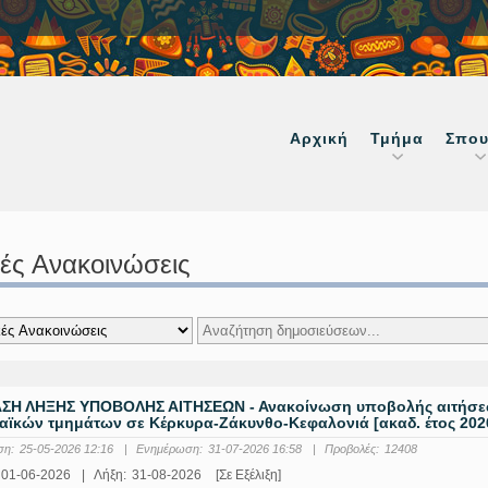
Αρχική
Τμήμα
Σπου
κές Ανακοινώσεις
ΣΗ ΛΗΞΗΣ ΥΠΟΒΟΛΗΣ ΑΙΤΗΣΕΩΝ - Ανακοίνωση υποβολής αιτήσεων
ϊκών τμημάτων σε Κέρκυρα-Ζάκυνθο-Κεφαλονιά [ακαδ. έτος 2026 
ση:
25-05-2026 12:16
|
Ενημέρωση:
31-07-2026 16:58
|
Προβολές:
12408
01-06-2026
|
Λήξη:
31-08-2026
[Σε Εξέλιξη]