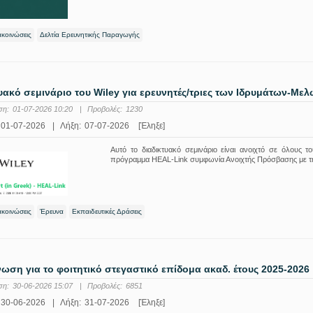
ακοινώσεις
Δελτία Ερευνητικής Παραγωγής
υακό σεμινάριο του Wiley για ερευνητές/τριες των Ιδρυμάτων-Με
ση:
01-07-2026 10:20
|
Προβολές:
1230
01-07-2026
|
Λήξη:
07-07-2026
[Έληξε]
Αυτό το διαδικτυακό σεμινάριο είναι ανοιχτό σε όλους
πρόγραμμα HEAL-Link συμφωνία Ανοιχτής Πρόσβασης με τη
ακοινώσεις
Έρευνα
Εκπαιδευτικές Δράσεις
ωση για το φοιτητικό στεγαστικό επίδομα ακαδ. έτους 2025-2026
ση:
30-06-2026 15:07
|
Προβολές:
6851
30-06-2026
|
Λήξη:
31-07-2026
[Έληξε]