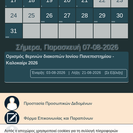
17
18
19
20
21
22
23
24
25
26
27
28
29
30
31
Σήμερα
, Παρασκευή 07-08-2026
Ορισμός θερινών διακοπών Ιονίου Πανεπιστημίου -
Καλοκαίρι 2026
Έναρξη:
03-08-2026
|
Λήξη:
21-08-2026
[Σε Εξέλιξη]
Προστασία Προσωπικών Δεδομένων
Φόρμα Επικοινωνίας και Παραπόνων
Αυτός ο ιστοχώρος χρησιμοποιεί cookies για τη συλλογή πληροφοριών
Δήλωση Προσβασιμότητας