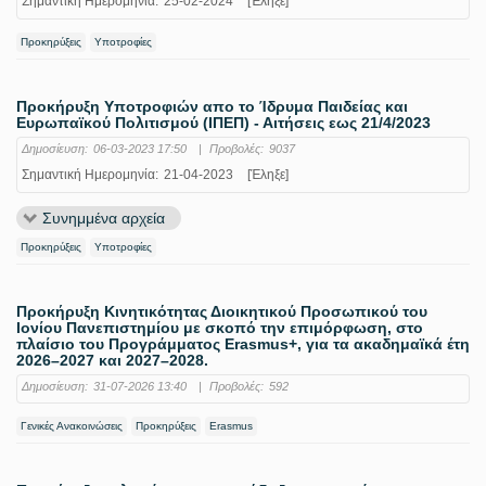
Σημαντική Ημερομηνία:
25-02-2024
[Έληξε]
Προκηρύξεις
Υποτροφίες
Προκήρυξη Υποτροφιών απο το Ίδρυμα Παιδείας και
Ευρωπαϊκού Πολιτισμού (ΙΠΕΠ) - Αιτήσεις εως 21/4/2023
Δημοσίευση:
06-03-2023 17:50
|
Προβολές:
9037
Σημαντική Ημερομηνία:
21-04-2023
[Έληξε]
Συνημμένα αρχεία
Προκηρύξεις
Υποτροφίες
Προκήρυξη Κινητικότητας Διοικητικού Προσωπικού του
Ιονίου Πανεπιστημίου με σκοπό την επιμόρφωση, στο
πλαίσιο του Προγράμματος Erasmus+, για τα ακαδημαϊκά έτη
2026–2027 και 2027–2028.
Δημοσίευση:
31-07-2026 13:40
|
Προβολές:
592
Γενικές Ανακοινώσεις
Προκηρύξεις
Erasmus