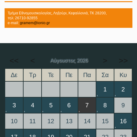
Τμήμα Εθνομουσικολογίας, Ληξούρι, Κεφαλλονιά, ΤΚ 28200,
τηλ: 26710-92855
e-mail:
gramem@ionio.gr
<<
<
>
>>
Αύγουστος 2026
Δε
Τρ
Τε
Πε
Πα
Σα
Κυ
1
2
3
4
5
6
7
8
9
10
11
12
13
14
15
16