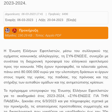
2023-2024.
Δημοσίευση:
06-03-2023 17:41
|
Προβολές:
6496
Έναρξη:
06-03-2023
|
Λήξη:
20-04-2023
[Έληξε]
Προκήρυξη
Mέγεθος: 190.29 KB :: Τύπος: Αρχείο PDF
Η Ένωση Ελλήνων Εφοπλιστών, μέσω του συλλογικού της
οχήματος κοινωνικής αλληλεγγύης, τη ΣΥΝ-ΕΝΩΣΙΣ, συνεχίζει με
συνέπεια τη διαχρονική προσφορά του ελληνικού εφοπλισμού
προς την κοινωνία. Ήδη έχουν προσφερθεί, τα τελευταία χρόνια,
πάνω από 80.000.000 ευρώ για την υλοποίηση δράσεων κι έργων
στους τομείς της υγείας, της παιδείας, της πρόνοιας και της
στήριξης των ευπαθών ομάδων και της αντιμετώπισης κρίσεων.
Το πρόγραμμα υποτροφιών της Ένωσης Ελλήνων Εφοπλιστών
για το ακαδημαϊκό έτος 2023-2024, «ΣΥΝ-ΕΝΩΣΙΣ ΓΙΑ ΤΗΝ
ΠΑΙΔΕΙΑ», ξεκινάει στις 6/3/2023 και για πληροφορίες σχετικά με
την προκήρυξη, τις απαιτούμενες προϋποθέσεις συμμετοχής και
τα δικαιολογητικά που χρειάζεται να υποβληθούν έως την 20η