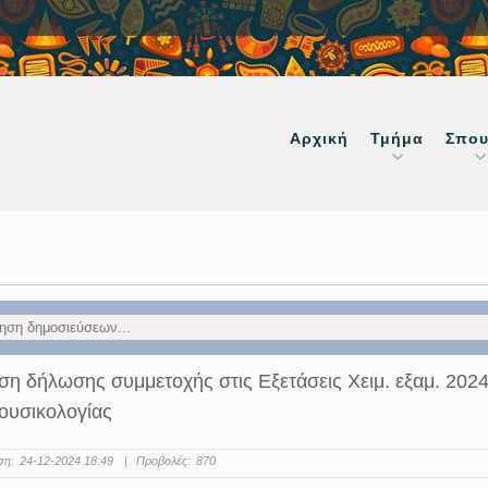
Αρχική
Τμήμα
Σπου
η δήλωσης συμμετοχής στις Εξετάσεις Χειμ. εξαμ. 202
ουσικολογίας
ση:
24-12-2024 18:49
|
Προβολές:
870