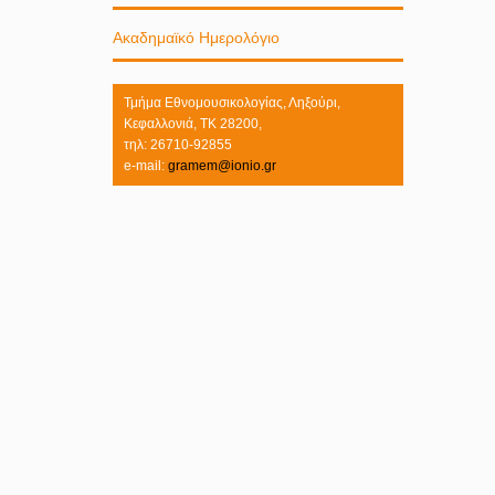
Ακαδημαϊκό Ημερολόγιο
Τμήμα Εθνομουσικολογίας, Ληξούρι,
Κεφαλλονιά, ΤΚ 28200,
τηλ: 26710-92855
e-mail:
gramem@ionio.gr