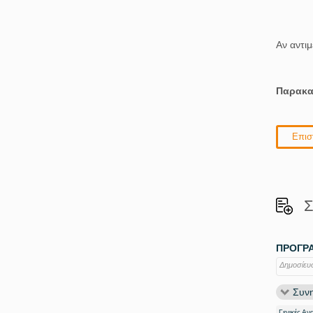
Αν αντι
Παρακα
Επισ
Σ
ΠΡΟΓΡΑ
Δημοσίευ
Συνη
Γενικές Αν