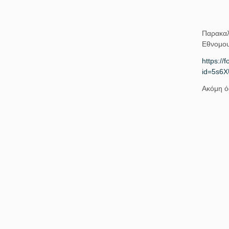
Παρακαλ
Εθνομου
https:/
id=5s6
Ακόμη ό