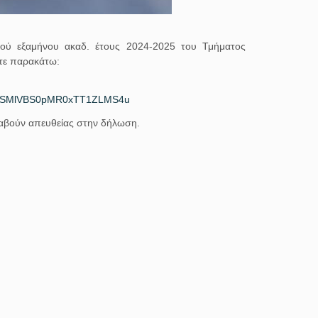
ρινού εξαμήνου ακαδ. έτους 2024-2025 του Τμήματος
τε παρακάτω:
DlSMlVBS0pMR0xTT1ZLMS4u
ταβούν απευθείας στην δήλωση.