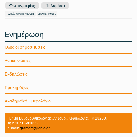
Φωτογραφίες
Πολυμέσα
Γενικές Ανακοινώσεις
Δελτία Τύπου
Ενημέρωση
Όλες οι δημοσιεύσεις
Ανακοινώσεις
Εκδηλώσεις
Προκηρύξεις
Ακαδημαϊκό Ημερολόγιο
Τμήμα Εθνομουσικολογίας, Ληξούρι, Κεφαλλονιά, ΤΚ 28200,
τηλ: 26710-92855
e-mail:
gramem@ionio.gr