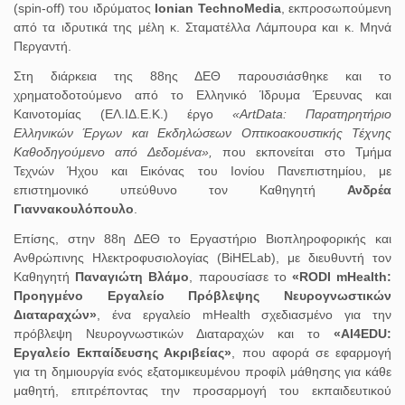
(spin-off) του ιδρύματος
Ionian TechnoMedia
, εκπροσωπούμενη
από τα ιδρυτικά της μέλη κ. Σταματέλλα Λάμπουρα και κ. Μηνά
Περγαντή.
Στη διάρκεια της 88ης ΔΕΘ παρουσιάσθηκε και το
χρηματοδοτούμενο από το Ελληνικό Ίδρυμα Έρευνας και
Καινοτομίας (ΕΛ.ΙΔ.Ε.Κ.) έργο
«ArtData: Παρατηρητήριο
Ελληνικών Έργων και Εκδηλώσεων Οπτικοακουστικής Τέχνης
Καθοδηγούμενο από Δεδομένα»,
που εκπονείται στο Τμήμα
Τεχνών Ήχου και Εικόνας του Ιονίου Πανεπιστημίου, με
επιστημονικό υπεύθυνο τον Καθηγητή
Ανδρέα
Γιαννακουλόπουλο
.
Επίσης, στην 88η ΔΕΘ το Εργαστήριο Βιοπληροφορικής και
Ανθρώπινης Ηλεκτροφυσιολογίας (BiHELab), με διευθυντή τον
Καθηγητή
Παναγιώτη Βλάμο
,
παρουσίασε το
«RODI mHealth:
Προηγμένο Εργαλείο Πρόβλεψης Νευρογνωστικών
Διαταραχών»
, ένα εργαλείο mHealth σχεδιασμένο για την
πρόβλεψη Νευρογνωστικών Διαταραχών και το
«AI4EDU:
Εργαλείο Εκπαίδευσης Ακριβείας»
, που αφορά σε εφαρμογή
για τη δημιουργία ενός εξατομικευμένου προφίλ μάθησης για κάθε
μαθητή, επιτρέποντας την προσαρμογή του εκπαιδευτικού