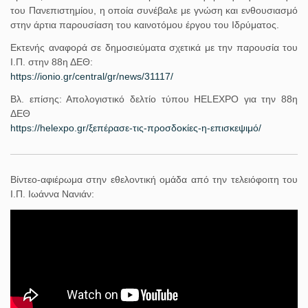
του Πανεπιστημίου, η οποία συνέβαλε με γνώση και ενθουσιασμό
στην άρτια παρουσίαση του καινοτόμου έργου του Ιδρύματος.
Εκτενής αναφορά σε δημοσιεύματα σχετικά με την παρουσία του
Ι.Π. στην 88η ΔΕΘ:
https://ionio.gr/central/gr/news/31117/
Βλ. επίσης: Απολογιστικό δελτίο τύπου HELEXPO για την 88η
ΔΕΘ
https://helexpo.gr/ξεπέρασε-τις-προσδοκίες-η-επισκεψιμό/
Βίντεο-αφιέρωμα στην εθελοντική ομάδα από την τελειόφοιτη του
Ι.Π. Ιωάννα Νανιάν: