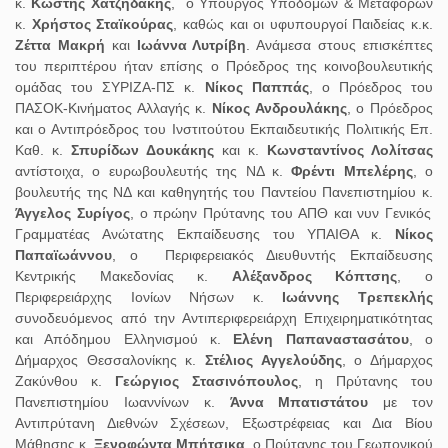
κ.
Κωστής Χατζηδάκης
, ο Υπουργός Υποδομών & Μεταφορών
κ.
Χρήστος Σταϊκούρας
, καθώς και οι υφυπουργοί Παιδείας κ.κ.
Ζέττα Μακρή
και
Ιωάννα Λυτρίβη
. Ανάμεσα στους επισκέπτες
του περιπτέρου ήταν επίσης ο Πρόεδρος της κοινοβουλευτικής
ομάδας του ΣΥΡΙΖΑ-ΠΣ κ.
Νίκος Παππάς
, o Πρόεδρος του
ΠΑΣΟΚ-Κινήματος Αλλαγής κ.
Νίκος Ανδρουλάκης
, ο Πρόεδρος
και ο Αντιπρόεδρος του Ινστιτούτου Εκπαιδευτικής Πολιτικής Επ.
Καθ. κ.
Σπυρίδων Δουκάκης
και κ.
Κωνσταντίνος Λολίτσας
αντίστοιχα, ο ευρωβουλευτής της ΝΔ κ.
Φρέντι Μπελέρης
, ο
βουλευτής της ΝΔ και καθηγητής του Παντείου Πανεπιστημίου κ.
Άγγελος Συρίγος
, ο πρώην Πρύτανης του ΑΠΘ και νυν Γενικός
Γραμματέας Ανώτατης Εκπαίδευσης του ΥΠΑΙΘΑ κ.
Νίκος
Παπαϊωάννου
, ο Περιφερειακός Διευθυντής Εκπαίδευσης
Κεντρικής Μακεδονίας κ.
Αλέξανδρος Κόπτσης
, o
Περιφερειάρχης Ιονίων Νήσων κ.
Ιωάννης Τρεπεκλής
συνοδευόμενος από την Αντιπεριφερειάρχη Επιχειρηματικότητας
και Απόδημου Ελληνισμού κ.
Ελένη Παπαναστασάτου
, ο
Δήμαρχος Θεσσαλονίκης κ.
Στέλιος Αγγελούδης
, ο Δήμαρχος
Ζακύνθου κ.
Γεώργιος Στασινόπουλος
, η Πρύτανης του
Πανεπιστημίου Ιωαννίνων κ.
Άννα Μπατιστάτου
με τον
Αντιπρύτανη Διεθνών Σχέσεων, Εξωστρέφειας και Δια Βίου
Μάθησης κ.
Ξενοφώντα Μπήτσικα
, ο Πρύτανης του Γεωπονικού