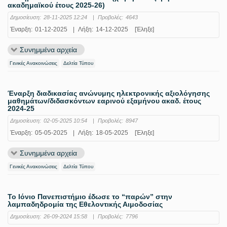
ακαδημαϊκού έτους 2025-26)
Δημοσίευση:
28-11-2025 12:24
|
Προβολές:
4643
Έναρξη:
01-12-2025
|
Λήξη:
14-12-2025
[Έληξε]
Συνημμένα αρχεία
Γενικές Ανακοινώσεις
Δελτία Τύπου
Έναρξη διαδικασίας ανώνυμης ηλεκτρονικής αξιολόγησης
μαθημάτων/διδασκόντων εαρινού εξαμήνου ακαδ. έτους
2024-25
Δημοσίευση:
02-05-2025 10:54
|
Προβολές:
8947
Έναρξη:
05-05-2025
|
Λήξη:
18-05-2025
[Έληξε]
Συνημμένα αρχεία
Γενικές Ανακοινώσεις
Δελτία Τύπου
Το Ιόνιο Πανεπιστήμιο έδωσε το “παρών” στην
λαμπαδηδρομία της Εθελοντικής Αιμοδοσίας
Δημοσίευση:
26-09-2024 15:58
|
Προβολές:
7796