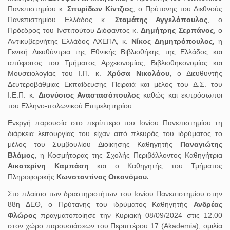
Πανεπιστημίου κ.
Σπυρίδων Κίντζιος
, ο Πρύτανης του Διεθνούς
Πανεπιστημίου Ελλάδος κ.
Σταμάτης Αγγελόπουλος
, ο
Πρόεδρος του Ινστιτούτου Διόφαντος κ.
Δημήτρης Σερπάνος
, ο
Αντικυβερνήτης Ελλάδος ΑΧΕΠΑ, κ.
Νίκος Δημητρόπουλος,
η
Γενική Διευθύντρια της Εθνικής Βιβλιοθήκης της Ελλάδος και
απόφοιτος του Τμήματος Αρχειονομίας, Βιβλιοθηκονομίας και
Μουσειολογίας του Ι.Π. κ.
Χρύσα Νικολάου,
ο Διευθυντής
Δευτεροβάθμιας Εκπαίδευσης Πειραιά και μέλος του Δ.Σ. του
Ι.Ε.Π. κ.
Διονύσιος Αναστασόπουλος
καθώς και εκπρόσωποι
του Ελληνο-πολωνικού Επιμελητηρίου.
Ενεργή παρουσία στο περίπτερο του Ιονίου Πανεπιστημίου τη
διάρκεια λειτουργίας του είχαν από πλευράς του ιδρύματος το
μέλος του Συμβουλίου Διοίκησης Καθηγητής
Παναγιώτης
Βλάμος,
η Κοσμήτορας της Σχολής Περιβάλλοντος Καθηγήτρια
Αικατερίνη Καμπάση
και ο Καθηγητής του Τμήματος
Πληροφορικής
Κωνσταντίνος Οικονόμου.
Στο πλαίσιο των δραστηριοτήτων του Ιονίου Πανεπιστημίου στην
88η ΔΕΘ, ο Πρύτανης του ιδρύματος Καθηγητής
Ανδρέας
Φλώρος
πραγματοποίησε την Κυριακή 08/09/2024 στις 12.00
στον χώρο παρουσιάσεων του Περιπτέρου 17 (Akademia), ομιλία