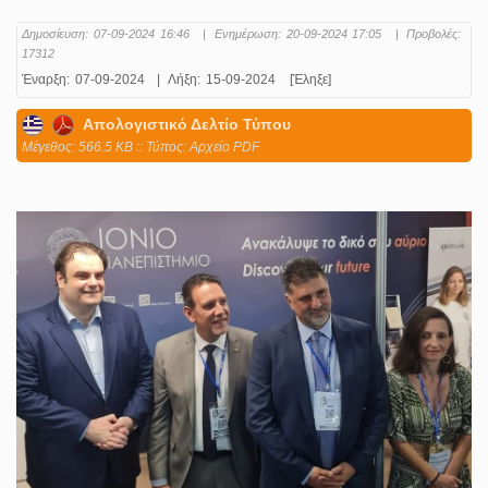
Δημοσίευση:
07-09-2024 16:46
|
Ενημέρωση:
20-09-2024 17:05
|
Προβολές:
17312
Έναρξη:
07-09-2024
|
Λήξη:
15-09-2024
[Έληξε]
Απολογιστικό Δελτίο Τύπου
Mέγεθος: 566.5 KB :: Τύπος: Αρχείο PDF