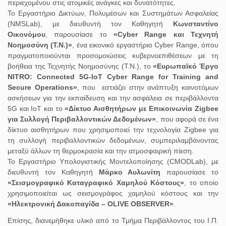
περιεχομένου στις ατομικές ανάγκες και δυνατότητες.
Το Εργαστήριο Δικτύων, Πολυμέσων και Συστημάτων Ασφαλείας
(NMSLab), με διευθυντή τον Καθηγητή
Κωνσταντίνο
Οικονόμου
,
παρουσίασε το
«Cyber Range και Τεχνητή
Νοημοσύνη (Τ.Ν.)»
, ένα εικονικό εργαστήριο Cyber Range, όπου
πραγματοποιούνται προσομοιώσεις κυβερνοεπιθέσεων με τη
βοήθεια της Τεχνητής Νοημοσύνης (Τ.Ν.), το
«Ευρωπαϊκό Έργο
NITRO: Connected 5G-IoT Cyber Range for Training and
Secure Operations»
, που εστιάζει στην ανάπτυξη καινοτόμων
ασκήσεων για την εκπαίδευση και την ασφάλεια σε περιβάλλοντα
5G και IoT και το
«Δίκτυο Αισθητήρων με Επικοινωνία Zigbee
για Συλλογή Περιβαλλοντικών Δεδομένων»
, που αφορά σε ένα
δίκτυο αισθητήρων που χρησιμοποιεί την τεχνολογία Zigbee για
τη συλλογή περιβαλλοντικών δεδομένων, συμπεριλαμβάνοντας
μεταξύ άλλων τη θερμοκρασία και την ατμοσφαιρική πίεση.
Το Εργαστήριο Υπολογιστικής Μοντελοποίησης (CMODLab), με
διευθυντή τον Καθηγητή
Μάρκο Αυλωνίτη
παρουσίασε το
«Σεισμογραφικό Καταγραφικό Χαμηλού Κόστους»
, το οποίο
χρησιμοποιείται ως σεισμογράφος χαμηλού κόστους και την
«Ηλεκτρονική Δακοπαγίδα – OLIVE OBSERVER»
.
Επίσης, διανεμήθηκε υλικό από το Τμήμα Περιβάλλοντος του Ι.Π.