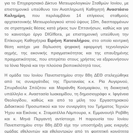
για το Επιχειρησιακό Δίκτυο Μετεωρολογικών Σταθμών Ιονίου, με
επιστημονικό υπεύθυνο τον Αναπληρωτή Καθηγητή
Αναστάσιο
Καλημέρη
, που περιλαμβάνει 14 επίγειους σταθμούς
αρχιτεκτονικής Μετεωρολογικού ιστού ύψους 10m, διεσπαρμένων
σε στρατηγικές θέσεις κατά μήκος των Επτανήσων, καθώς και για
το καινοτόμο έργο DIGIflora, με επιστημονική υπεύθυνη την
Επίκουρη Καθηγήτρια
Ειρήνη Κατσαλήρου
, στο οποίο κεντρική
θέση κατέχει μια δίγλωσση ψηφιακή εφαρμογή τεχνολογιών
αιχμής, της εικονικής πραγματικότητας και της επαυξημένης
πραγματικότητας, που επιτρέπει στους χρήστες να εξερευνήσουν
τα Ιόνια Νησιά και την πλούσια βιοποικιλότητά τους.
Η ομάδα του Ιονίου Πανεπιστημίου στην 88η ΔΕΘ στελεχώθηκε
από τις συνεργάτιδες της Πρυτανείας κ.κ. Ρία Αυγερινού,
Σπυριδούλα Σπόζιτου και Μαριάνθη Κοσμαρίκου, τη διοικητική
υπάλληλο κ. Αναστασία Ιωακειμίδου, τη δημοσιογράφο κ. Ιφιγένεια
Θεολογίδου, καθώς και από τα μέλη του Εργαστηριακού
Διδακτικού Προσωπικού και τον συνεργάτη του Τμήματος Τεχνών
Ήχου και Εικόνας κ. Σταματέλλα Λάμπουρα, κ. Εμμανουήλ Ροβίθη
και κ. Μηνά Περγαντή αντίστοιχα. Η παρουσία του Ιονίου
Πανεπιστημίου στην 88η ΔΕΘ είχε την υποστήριξη μιας ενεργής
ομάδας εθελοντών και εθελοντριών από τη φοιτητική κοινότητα