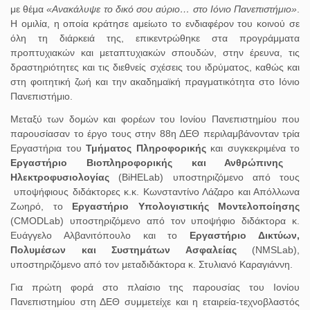
με θέμα
«Ανακάλυψε το δικό σου αύριο… στο Ιόνιο Πανεπιστήμιο»
.
Η ομιλία, η οποία κράτησε αμείωτο το ενδιαφέρον του κοινού σε
όλη τη διάρκειά της, επικεντρώθηκε στα προγράμματα
προπτυχιακών και μεταπτυχιακών σπουδών, στην έρευνα, τις
δραστηριότητες και τις διεθνείς σχέσεις του ιδρύματος, καθώς και
στη φοιτητική ζωή και την ακαδημαϊκή πραγματικότητα στο Ιόνιο
Πανεπιστήμιο.
Μεταξύ των δομών και φορέων του Ιονίου Πανεπιστημίου που
παρουσίασαν το έργο τους στην 88η ΔΕΘ περιλαμβάνονταν τρία
Εργαστήρια του
Τμήματος Πληροφορικής
και συγκεκριμένα το
Εργαστήριο Βιοπληροφορικής και Ανθρώπινης
Ηλεκτροφυσιολογίας
(BiHELab) υποστηριζόμενο από τους
υποψήφιους διδάκτορες κ.κ. Κωνσταντίνο Λάζαρο και Απόλλωνα
Ζωηρό, το
Εργαστήριο Υπολογιστικής Μοντελοποίησης
(CMODLab) υποστηριζόμενο από τον υποψήφιο διδάκτορα κ.
Ευάγγελο Αλβανιτόπουλο και το
Εργαστήριο Δικτύων,
Πολυμέσων και Συστημάτων Ασφαλείας
(NMSLab),
υποστηριζόμενο από τον μεταδιδάκτορα κ. Στυλιανό Καραγιάννη.
Για πρώτη φορά στο πλαίσιο της παρουσίας του Ιονίου
Πανεπιστημίου στη ΔΕΘ συμμετείχε και η εταιρεία-τεχνοβλαστός