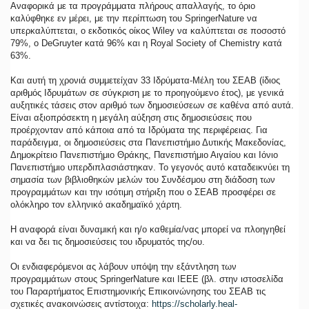
Αναφορικά με τα προγράμματα πλήρους απαλλαγής, το όριο
καλύφθηκε εν μέρει, με την περίπτωση του SpringerNature να
υπερκαλύπτεται, ο εκδοτικός οίκος Wiley να καλύπτεται σε ποσοστό
79%, ο DeGruyter κατά 96% και η Royal Society of Chemistry κατά
63%.
Και αυτή τη χρονιά συμμετείχαν 33 Ιδρύματα-Μέλη του ΣΕΑΒ (ίδιος
αριθμός Ιδρυμάτων σε σύγκριση με το προηγούμενο έτος), με γενικά
αυξητικές τάσεις στον αριθμό των δημοσιεύσεων σε καθένα από αυτά.
Είναι αξιοπρόσεκτη η μεγάλη αύξηση στις δημοσιεύσεις που
προέρχονταν από κάποια από τα Ιδρύματα της περιφέρειας. Για
παράδειγμα, οι δημοσιεύσεις στα Πανεπιστήμιο Δυτικής Μακεδονίας,
Δημοκρίτειο Πανεπιστήμιο Θράκης, Πανεπιστήμιο Αιγαίου και Ιόνιο
Πανεπιστήμιο υπερδιπλασιάστηκαν. Το γεγονός αυτό καταδεικνύει τη
σημασία των βιβλιοθηκών μελών του Συνδέσμου στη διάδοση των
προγραμμάτων και την ισότιμη στήριξη που ο ΣΕΑΒ προσφέρει σε
ολόκληρο τον ελληνικό ακαδημαϊκό χάρτη.
Η αναφορά είναι δυναμική και η/ο καθεμία/νας μπορεί να πλοηγηθεί
και να δει τις δημοσιεύσεις του ιδρυματός της/ου.
Οι ενδιαφερόμενοι ας λάβουν υπόψη την εξάντληση των
προγραμμάτων στους SpringerNature και ΙΕΕΕ (βλ. στην ιστοσελίδα
του Παραρτήματος Επιστημονικής Επικοινώνησης του ΣΕΑΒ τις
σχετικές ανακοινώσεις αντίστοιχα:
https://scholarly.heal-