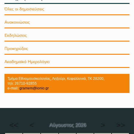
Όλες οι δημοσιεύσεις
Ανακοινώσεις
Εκδηλώσεις
Προκηρύξεις
Ακαδημαϊκό Ημερολόγιο
Τμήμα Εθνομουσικολογίας, Ληξούρι, Κεφαλλονιά, ΤΚ 28200,
τηλ: 26710-92855
e-mail:
gramem@ionio.gr
<<
<
>
>>
Αύγουστος 2026