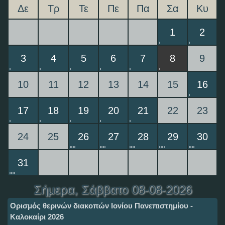
Δε
Τρ
Τε
Πε
Πα
Σα
Κυ
1
2
3
4
5
6
7
8
9
10
11
12
13
14
15
16
17
18
19
20
21
22
23
24
25
26
27
28
29
30
31
Σήμερα
, Σάββατο 08-08-2026
Ορισμός θερινών διακοπών Ιονίου Πανεπιστημίου -
Καλοκαίρι 2026