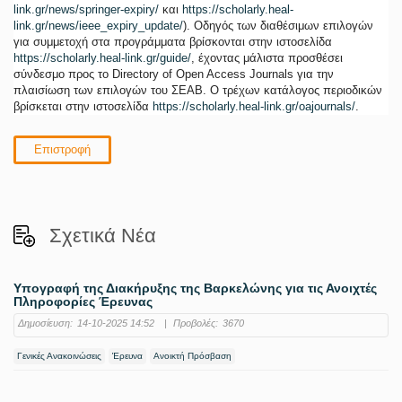
link.gr/news/springer-expiry/
και
https://scholarly.heal-
link.gr/news/ieee_expiry_update/
). Οδηγός των διαθέσιμων επιλογών
για συμμετοχή στα προγράμματα βρίσκονται στην ιστοσελίδα
https://scholarly.heal-link.gr/guide/
, έχοντας μάλιστα προσθέσει
σύνδεσμο προς το Directory of Open Access Journals για την
πλαισίωση των επιλογών του ΣΕΑΒ. Ο τρέχων κατάλογος περιοδικών
βρίσκεται στην ιστοσελίδα
https://scholarly.heal-link.gr/oajournals/
.
Επιστροφή
Σχετικά Νέα
Υπογραφή της Διακήρυξης της Βαρκελώνης για τις Ανοιχτές
Πληροφορίες Έρευνας
Δημοσίευση:
14-10-2025 14:52
|
Προβολές:
3670
Γενικές Ανακοινώσεις
Έρευνα
Ανοικτή Πρόσβαση