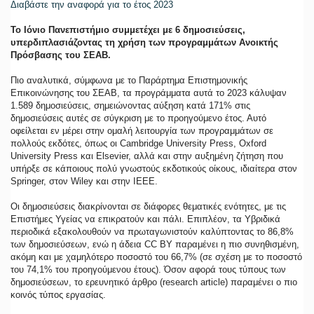
Διαβάστε την αναφορά για το έτος 2023
Το Ιόνιο Πανεπιστήμιο συμμετέχει με 6 δημοσιεύσεις,
υπερδιπλασιάζοντας τη χρήση των προγραμμάτων Ανοικτής
Πρόσβασης του ΣΕΑΒ.
Πιο αναλυτικά, σύμφωνα με το Παράρτημα Επιστημονικής
Επικοινώνησης του ΣΕΑΒ, τα προγράμματα αυτά το 2023 κάλυψαν
1.589 δημοσιεύσεις, σημειώνοντας αύξηση κατά 171% στις
δημοσιεύσεις αυτές σε σύγκριση με το προηγούμενο έτος. Αυτό
οφείλεται εν μέρει στην ομαλή λειτουργία των προγραμμάτων σε
πολλούς εκδότες, όπως οι Cambridge University Press, Oxford
University Press και Elsevier, αλλά και στην αυξημένη ζήτηση που
υπήρξε σε κάποιους πολύ γνωστούς εκδοτικούς οίκους, ιδιαίτερα στον
Springer, στον Wiley και στην IEEE.
Οι δημοσιεύσεις διακρίνονται σε διάφορες θεματικές ενότητες, με τις
Επιστήμες Υγείας να επικρατούν και πάλι. Επιπλέον, τα Υβριδικά
περιοδικά εξακολουθούν να πρωταγωνιστούν καλύπτοντας το 86,8%
των δημοσιεύσεων, ενώ η άδεια CC BY παραμένει η πιο συνηθισμένη,
ακόμη και με χαμηλότερο ποσοστό του 66,7% (σε σχέση με το ποσοστό
του 74,1% του προηγούμενου έτους). Όσον αφορά τους τύπους των
δημοσιεύσεων, το ερευνητικό άρθρο (research article) παραμένει ο πιο
κοινός τύπος εργασίας.