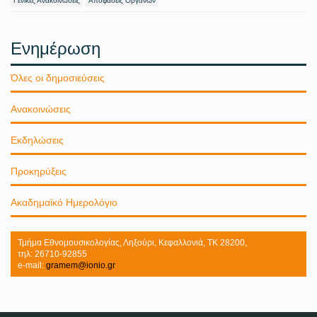
Γενικές Ανακοινώσεις
Αποφάσεις Οργάνων
Ενημέρωση
Όλες οι δημοσιεύσεις
Ανακοινώσεις
Εκδηλώσεις
Προκηρύξεις
Ακαδημαϊκό Ημερολόγιο
Τμήμα Εθνομουσικολογίας, Ληξούρι, Κεφαλλονιά, ΤΚ 28200,
τηλ: 26710-92855
e-mail:
gramem@ionio.gr