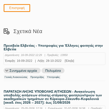
Επιστροφή
Σχετικά Νέα
Πρεσβεία Ελβετίας - Υποτροφίες για Έλληνες φοιτητές στην
Ελβετία
Δημοσίευση:
16-09-2022 12:29
|
Προβολές:
13950
Έναρξη:
16-09-2022
|
Λήξη:
28-10-2022
[Έληξε]
Συνημμένα αρχεία
Πολυμέσα
Γενικές Ανακοινώσεις
Προκηρύξεις
Υποτροφίες
ΠΑΡΑΤΑΣΗ ΛΗΞΗΣ ΥΠΟΒΟΛΗΣ ΑΙΤΗΣΕΩΝ - Ανακοίνωση
υποβολής αιτήσεων σίτισης-στέγασης φοιτητών/τριών των
ακαδημαϊκών τμημάτων σε Κέρκυρα-Ζάκυνθο-Κεφαλονιά
[ακαδ. έτος 2026 – 2027]: έως 31/08/2026
Δημοσίευση:
25-05-2026 12:16
|
Ενημέρωση:
31-07-2026 16:58
|
Προβολές: