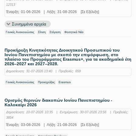
12313
Έναρξη:
01-06-2026
|
Λήξη:
31-08-2026
[Σε Εξέλιξη]
Συνημμένα αρχεία
Γενικές Ανακοινώσεις
Σίτιση
Στέγαση
Φοιτητικά Νέα
Προκήρυξη Κινητικότητας Διοικητικού Προσωπικού του
Ιονίου Πανεπιστημίου με σκοπό την επιμόρφωση, στο
πλαίσιο του Προγράμματος Erasmus+, για τα ακαδημαϊκά έτη
2026–2027 και 2027–2028.
Δημοσίευση:
31-07-2026 13:40
|
Προβολές:
659
Γενικές Ανακοινώσεις
Προκηρύξεις
Erasmus
Ορισμός θερινών διακοπών Ιονίου Πανεπιστημίου -
Καλοκαίρι 2026
Δημοσίευση:
10-07-2026 10:35
|
Ενημέρωση:
30-07-2026 23:56
|
Προβολές:
3854
Έναρξη:
03-08-2026
|
Λήξη:
21-08-2026
[Σε Εξέλιξη]