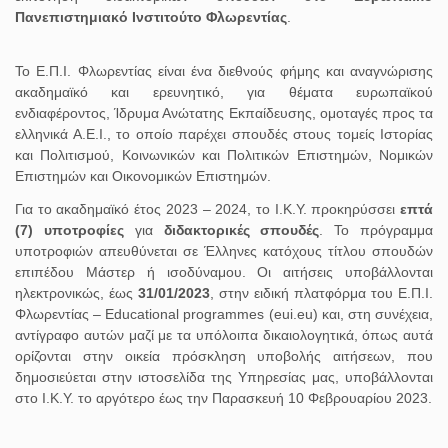
Πανεπιστημιακό Ινστιτούτο Φλωρεντίας
.
Το Ε.Π.Ι. Φλωρεντίας είναι ένα διεθνούς φήμης και αναγνώρισης
ακαδημαϊκό και ερευνητικό, για θέματα ευρωπαϊκού
ενδιαφέροντος, Ίδρυμα Ανώτατης Εκπαίδευσης, ομοταγές προς τα
ελληνικά Α.Ε.Ι., το οποίο παρέχει σπουδές στους τομείς Ιστορίας
και Πολιτισμού, Κοινωνικών και Πολιτικών Επιστημών, Νομικών
Επιστημών και Οικονομικών Επιστημών.
Για το ακαδημαϊκό έτος 2023 – 2024, το Ι.Κ.Υ. προκηρύσσει
επτά
(7) υποτροφίες
για
διδακτορικές σπουδές
. Το πρόγραμμα
υποτροφιών απευθύνεται σε Έλληνες κατόχους τίτλου σπουδών
επιπέδου Μάστερ ή ισοδύναμου. Οι αιτήσεις υποβάλλονται
ηλεκτρονικώς, έως
31/01/2023
, στην ειδική πλατφόρμα του Ε.Π.Ι.
Φλωρεντίας – Educational programmes (eui.eu) και, στη συνέχεια,
αντίγραφο αυτών μαζί με τα υπόλοιπα δικαιολογητικά, όπως αυτά
ορίζονται στην οικεία πρόσκληση υποβολής αιτήσεων, που
δημοσιεύεται στην ιστοσελίδα της Υπηρεσίας μας, υποβάλλονται
στο Ι.Κ.Υ. το αργότερο έως την Παρασκευή 10 Φεβρουαρίου 2023.