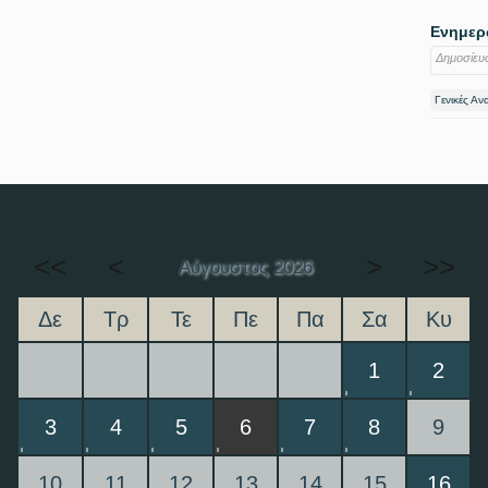
Ενημερω
Δημοσίευ
Γενικές Αν
<<
<
>
>>
Αύγουστος 2026
Δε
Τρ
Τε
Πε
Πα
Σα
Κυ
1
2
3
4
5
6
7
8
9
10
11
12
13
14
15
16