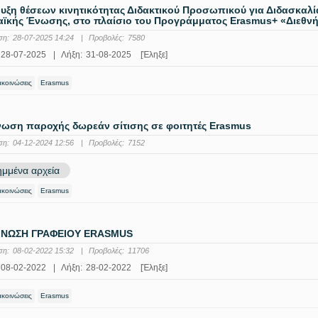
ξη θέσεων κινητικότητας Διδακτικού Προσωπικού για Διδασκαλί
ϊκής Ένωσης, στο πλαίσιο του Προγράμματος Erasmus+ «Διεθνής
ση:
28-07-2025 14:24
|
Προβολές:
7580
28-07-2025
|
Λήξη:
31-08-2025
[Έληξε]
ακοινώσεις
Erasmus
νωση παροχής δωρεάν σίτισης σε φοιτητές Erasmus
ση:
04-12-2024 12:56
|
Προβολές:
7152
μμένα αρχεία
ακοινώσεις
Erasmus
ΝΩΣΗ ΓΡΑΦΕΙΟΥ ERASMUS
ση:
08-02-2022 15:32
|
Προβολές:
11706
08-02-2022
|
Λήξη:
28-02-2022
[Έληξε]
ακοινώσεις
Erasmus