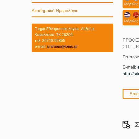
Mέγεθος:
Ακαδημαϊκό Ημερολόγιο
Mέγεθος:
Τμήμα Εθνομουσικολογίας, Ληξούρι,
Κεφαλλονιά, ΤΚ 28200,
ΠΡΟΘΕΣ
τηλ: 26710-92855
ΣΤΙΣ ΓΡ
e-mail:
gramem@ionio.gr
Για περ
E-mail:
http://si
Επισ
Σ