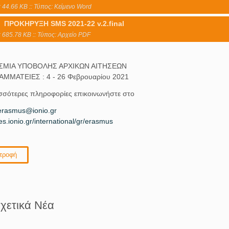
 44.66 KB :: Τύπος: Kείμενο Word
ΠΡΟΚΗΡΥΞΗ SMS 2021-22 v.2.final
 685.78 KB :: Τύπος: Αρχείο PDF
ΜΙΑ ΥΠΟΒΟΛΗΣ ΑΡΧΙΚΩΝ ΑΙΤΗΣΕΩΝ
ΑΜΜΑΤΕΙΕΣ : 4 - 26 Φεβρουαρίου 2021
ισσότερες πληροφορίες επικοινωνήστε στο
erasmus@ionio.gr
tes.ionio.gr/internat
ional/gr/erasmus
τροφή
χετικά Νέα