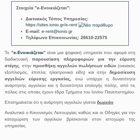
Στοιχεία "e-Ενοικιάζεται":
Δικτυακός Τόπος Υπηρεσίας:
https://sites.ionio.gr/e-rent
E-mail:
e-rent@ionio.gr
Τηλέφωνο Επικοινωνίας:
26610-22575
Το
"
e-Ενοικιάζεται
"
είναι μια ψηφιακή υπηρεσία που αφορά στη
διαδικτυακή
παρουσίαση πληροφοριών για την εύρεση
στέγης
, στην
προσθήκη αγγελιών πωλήσεων ειδών
(οικιακός
εξοπλισμός, έπιπλα, ηλεκτρονικά είδη) και στην
δημοσίευση
αγγελιών εύρεσης εργασίας,
ενώ υπάρχει η δυνατότητα
ανάρτησης αγγελιών και η δυνατότητα επιλογής πόλης, από τις
πόλεις στις οποίες έχουν έδρα Τμήματα του Ιονίου Πανεπιστημίου.
Επισημαίνεται ότι η ανάρτηση αγγελιών γίνεται
δωρεάν
.
Αναλυτικά ο Κανονισμός Λειτουργίας καθώς και οι Οδηγίες για την
καταχώριση των αγγελιών βρίσκονται στον ιστοχώρο της
υπηρεσίας.