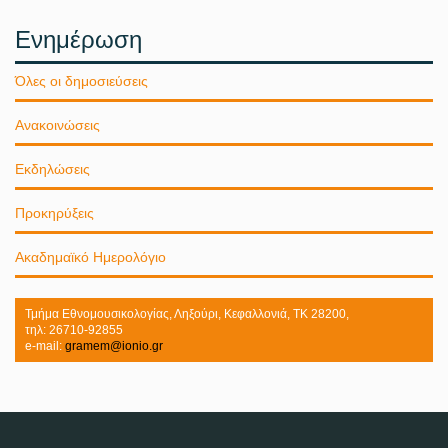
Ενημέρωση
Όλες οι δημοσιεύσεις
Ανακοινώσεις
Εκδηλώσεις
Προκηρύξεις
Ακαδημαϊκό Ημερολόγιο
Τμήμα Εθνομουσικολογίας, Ληξούρι, Κεφαλλονιά, ΤΚ 28200,
τηλ: 26710-92855
e-mail:
gramem@ionio.gr