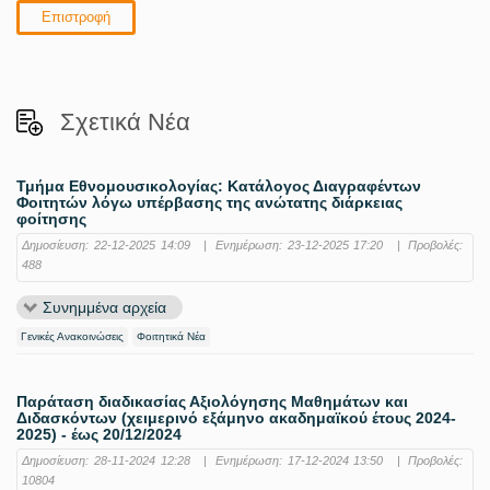
Επιστροφή
Σχετικά Νέα
Τμήμα Εθνομουσικολογίας: Κατάλογος Διαγραφέντων
Φοιτητών λόγω υπέρβασης της ανώτατης διάρκειας
φοίτησης
Δημοσίευση:
22-12-2025 14:09
|
Ενημέρωση:
23-12-2025 17:20
|
Προβολές:
488
Συνημμένα αρχεία
Γενικές Ανακοινώσεις
Φοιτητικά Νέα
Παράταση διαδικασίας Αξιολόγησης Μαθημάτων και
Διδασκόντων (χειμερινό εξάμηνο ακαδημαϊκού έτους 2024-
2025) - έως 20/12/2024
Δημοσίευση:
28-11-2024 12:28
|
Ενημέρωση:
17-12-2024 13:50
|
Προβολές:
10804