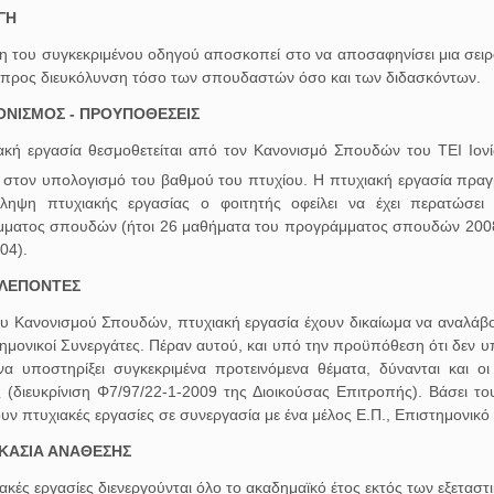
ΓΗ
η του συγκεκριμένου οδηγού αποσκοπεί στο να αποσαφηνίσει μια σειρ
 προς διευκόλυνση τόσο των σπουδαστών όσο και των διδασκόντων.
ΟΝΙΣΜΟΣ - ΠΡΟΥΠΟΘΕΣΕΙΣ
ακή εργασία θεσμοθετείται από τον Κανονισμό Σπουδών του ΤΕΙ Ιον
 στον υπολογισμό του βαθμού του πτυχίου. Η πτυχιακή εργασία πραγμ
ληψη πτυχιακής εργασίας ο φοιτητής οφείλει να έχει περατώσε
ματος σπουδών (ήτοι 26 μαθήματα του προγράμματος σπουδών 2008
04).
ΒΛΕΠΟΝΤΕΣ
ου Κανονισμού Σπουδών, πτυχιακή εργασία έχουν δικαίωμα να αναλάβο
τημονικοί Συνεργάτες. Πέραν αυτού, και υπό την προϋπόθεση ότι δεν 
να υποστηρίξει συγκεκριμένα προτεινόμενα θέματα, δύνανται και ο
ς (διευκρίνιση Φ7/97/22-1-2009 της Διοικούσας Επιτροπής). Βάσει τ
υν πτυχιακές εργασίες σε συνεργασία με ένα μέλος Ε.Π., Επιστημονικό
ΔΙΚΑΣΙΑ ΑΝΑΘΕΣΗΣ
ακές εργασίες διενεργούνται όλο το ακαδημαϊκό έτος εκτός των εξεταστι