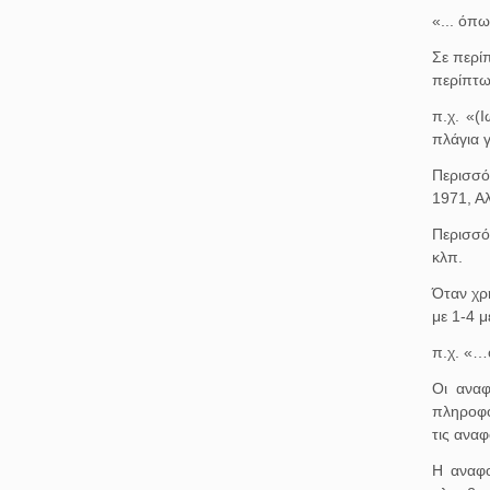
«... όπ
Σε περί
περίπτω
π.χ. «(
πλάγια 
Περισσό
1971, Αλ
Περισσό
κλπ.
Όταν χρη
με 1-4 μ
π.χ. «…
Οι αναφ
πληροφο
τις αναφ
Η αναφο