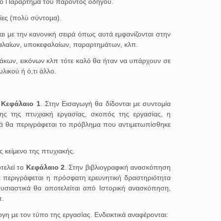
στο Παράρτημα του παρόντος οδηγού.
ίες (πολύ σύντομα).
 με την κανονική σειρά όπως αυτά εμφανίζονται στην
φαλαίων, υποκεφαλαίων, παραρτημάτων, κλπ.
νάκων, εικόνων κλπ τότε καλό θα ήταν να υπάρχουν σε
λικού ή ό,τι άλλο.
ο
Κεφάλαιο 1
. Στην Εισαγωγή θα δίδονται με συντομία
ης της πτυχιακή εργασίας, σκοπός της εργασίας, η
ά θα περιγράφεται το πρόβλημα που αντιμετωπίσθηκε
 κείμενο της πτυχιακής.
τελεί το
Κεφάλαιο 2
. Στην βιβλιογραφική ανασκόπηση
και περιγράφεται η πρόσφατη ερευνητική δραστηριότητα
Ουσιαστικά θα αποτελείται από Ιστορική ανασκόπηση,
π.
γη με τον τύπο της εργασίας. Ενδεικτικά αναφέρονται: