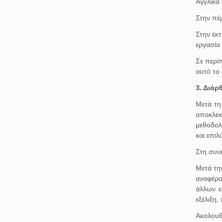
Αγγλικά
Στην πέ
Στην έκ
εργασία
Σε περί
αυτό το 
3. Διά
Μετά τη
αποκλει
μεθοδολ
και επιλ
Στη συνέ
Μετά τη
αναφέρο
άλλων ε
εξέλιξη
Ακολουθο