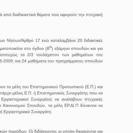
ά από διαδικαστικά θέματα που αφορούν την πτυχιακή
ίων Νήσων/Άρθρο 17 ενώ καταλαμβάνει 20 διδακτικές
ο
ατοποιείται στο όγδοο (8
) εξάμηνο σπουδών και για
ι επιτυχώς τα 2/3 τουλάχιστον των μαθημάτων του
-2009, και 24 μαθήματα του προγράμματος σπουδών
υν τα μέλη του Επιστημονικού Προσωπικού (Ε.Π.) και
υπάρχει μέλος Ε.Π. ή Επιστημονικός Συνεργάτης που να
ι Εργαστηριακοί Συνεργάτες να αναλάβουν πτυχιακές
ου Κανονισμού Σπουδών, τα μέλη ΕΡ.ΔΙ.Π δύνανται να
 ή Εργαστηριακό Συνεργάτη.
κών περιόδων. Οι διδάσκοντες οι οποίοι δικαιούνται και