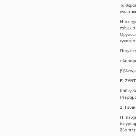
Τα θέμα
γνωστικά
Η πτυχι
πάνω σε
Οργάνων
εγκαταστ
Πτυχιακή
πληροφο
βιβλιογρ
Ε. ΣΥΝ
Καθιερώ
(πειραμ
1. Γενικ
Η πτυχι
διαγραμ
δύο πλευ