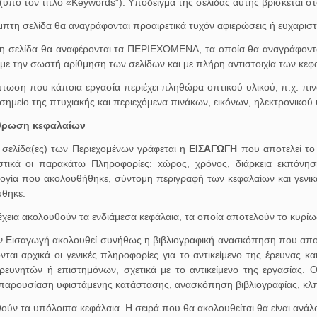
 (υπό τον τίτλο «Keywords”). Υπόδειγμα της σελίδας αυτής βρίσκεται 
μπτη σελίδα θα αναγράφονται προαιρετικά τυχόν αφιερώσεις ή ευχαριστ
τη σελίδα θα αναφέρονται τα ΠΕΡΙΕΧΟΜΕΝΑ, τα οποία θα αναγράφονται
 με την σωστή αρίθμηση των σελίδων και με πλήρη αντιστοιχία των κε
πτωση που κάποια εργασία περιέχει πληθώρα οπτικού υλικού, π.χ. πι
σημείο της πτυχιακής και περιεχόμενα πινάκων, εικόνων, ηλεκτρονικού υ
ρθρωση κεφαλαίων
 σελίδα(ες) των Περιεχομένων γράφεται η
ΕΙΣΑΓΩΓΗ
που αποτελεί τ
στικά οι παρακάτω Πληροφορίες: xώρος, χρόνος, διάρκεια εκπόνησ
ογία που ακολουθήθηκε, σύντομη περιγραφή των κεφαλαίων και γενικ
ύθηκε.
χεια ακολουθούν τα ενδιάμεσα κεφάλαια, τα οποία αποτελούν το κυρίως
ν Εισαγωγή ακολουθεί συνήθως η βιβλιογραφική ανασκόπηση που απο
νται αρχικά οι γενικές πληροφορίες για το αντικείμενο της έρευνας 
ρευνητών ή επιστημόνων, σχετικά με το αντικείμενο της εργασίας. 
, παρουσίαση υφιστάμενης κατάστασης, ανασκόπηση βιβλιογραφίας, κλ
ύν τα υπόλοιπα κεφάλαια. Η σειρά που θα ακολουθείται θα είναι ανάλο