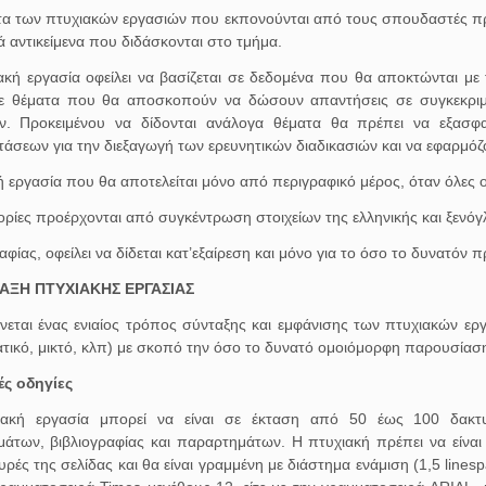
τα των πτυχιακών εργασιών που εκπονούνται από τους σπουδαστές πρέπε
 αντικείμενα που διδάσκονται στο τμήμα.
ακή εργασία οφείλει να βασίζεται σε δεδομένα που θα αποκτώνται μ
 θέματα που θα αποσκοπούν να δώσουν απαντήσεις σε συγκεκριμ
. Προκειμένου να δίδονται ανάλογα θέματα θα πρέπει να εξασφα
άσεων για την διεξαγωγή των ερευνητικών διαδικασιών και να εφαρμόζο
 εργασία που θα αποτελείται μόνο από περιγραφικό μέρος, όταν όλες ο
ρίες προέρχονται από συγκέντρωση στοιχείων της ελληνικής και ξενό
αφίας, οφείλει να δίδεται κατ’εξαίρεση και μόνο για το όσο το δυνατόν
ΤΑΞΗ ΠΤΥΧΙΑΚΗΣ ΕΡΓΑΣΙΑΣ
νεται ένας ενιαίος τρόπος σύνταξης και εμφάνισης των πτυχιακών ε
ατικό, μικτό, κλπ) με σκοπό την όσο το δυνατό ομοιόμορφη παρουσίασ
ές οδηγίες
ακή εργασία μπορεί να είναι σε έκταση από 50 έως 100 δακτυ
μάτων, βιβλιογραφίας και παραρτημάτων. Η πτυχιακή πρέπει να είναι
ρές της σελίδας και θα είναι γραμμένη με διάστημα ενάμιση (1,5 linesp