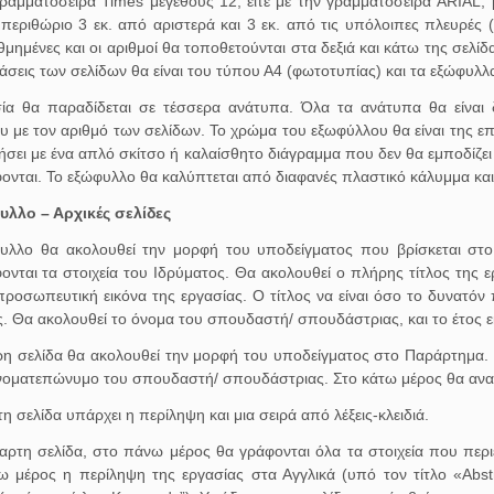
γραμματοσειρά Times μεγέθους 12, είτε με την γραμματοσειρά ARIAL, μ
α περιθώριο 3 εκ. από αριστερά και 3 εκ. από τις υπόλοιπες πλευρές 
ιθμημένες και οι αριθμοί θα τοποθετούνται στα δεξιά και κάτω της σελίδ
άσεις των σελίδων θα είναι του τύπου Α4 (φωτοτυπίας) και τα εξώφυλλα
ία θα παραδίδεται σε τέσσερα ανάτυπα. Όλα τα ανάτυπα θα είναι 
υ με τον αριθμό των σελίδων. Το χρώμα του εξωφύλλου θα είναι της επ
ήσει με ένα απλό σκίτσο ή καλαίσθητο διάγραμμα που δεν θα εμποδίζε
ονται. Το εξώφυλλο θα καλύπτεται από διαφανές πλαστικό κάλυμμα και 
υλλο – Αρχικές σελίδες
υλλο θα ακολουθεί την μορφή του υποδείγματος που βρίσκεται στ
ονται τα στοιχεία του Ιδρύματος. Θα ακολουθεί ο πλήρης τίτλος της 
προσωπευτική εικόνα της εργασίας. Ο τίτλος να είναι όσο το δυνατόν 
ς. Θα ακολουθεί το όνομα του σπουδαστή/ σπουδάστριας, και το έτος 
ρη σελίδα θα ακολουθεί την μορφή του υποδείγματος στο Παράρτημα. Σ
ονοματεπώνυμο του σπουδαστή/ σπουδάστριας. Στο κάτω μέρος θα ανα
τη σελίδα υπάρχει η περίληψη και μια σειρά από λέξεις-κλειδιά.
ταρτη σελίδα, στο πάνω μέρος θα γράφονται όλα τα στοιχεία που περι
ω μέρος η περίληψη της εργασίας στα Αγγλικά (υπό τον τίτλο «Αbstrac