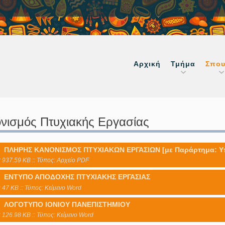
Αρχική
Τμήμα
Σπου
νισμός Πτυχιακής Εργασίας
ΠΛΗΡΗΣ ΚΑΝΟΝΙΣΜΟΣ ΠΤΥΧΙΑΚΩΝ ΕΡΓΑΣΙΩΝ [με Παράρτημα: Υπ
 937.59 KB :: Τύπος: Αρχείο PDF
ΕΝΤΥΠΟ ΑΠΟΔΟΧΗΣ ΠΤΥΧΙΑΚΗΣ ΕΡΓΑΣΙΑΣ
 47 KB :: Τύπος: Kείμενο Word
ΛΟΓΟΤΥΠΟ ΙΟΝΙΟΥ ΠΑΝΕΠΙΣΤΗΜΙΟΥ
 126.98 KB :: Τύπος: Kείμενο Word