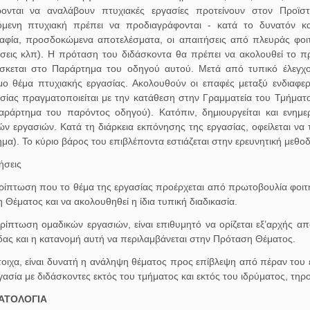
ρονται να αναλάβουν πτυχιακές εργασίες προτείνουν στον Προϊσ
όμενη πτυχιακή πρέπει να προδιαγράφονται - κατά το δυνατόν και
ραφία, προσδοκώμενα αποτελέσματα, οι απαιτήσεις από πλευράς φοιτ
ήσεις κλπ). Η πρόταση του διδάσκοντα θα πρέπει να ακολουθεί το
σκεται στο Παράρτημα του οδηγού αυτού. Μετά από τυπικό έλεγχο,
μο θέμα πτυχιακής εργασίας. Ακολουθούν οι επαφές μεταξύ ενδιαφερ
σίας πραγματοποιείται με την κατάθεση στην Γραμματεία του Τμήματ
Παράρτημα του παρόντος οδηγού). Κατόπιν, δημιουργείται και ενημ
ών εργασιών. Κατά τη διάρκεια εκπόνησης της εργασίας, οφείλεται να 
α). Το κύριο βάρος του επιβλέποντα εστιάζεται στην ερευνητική μεθοδ
ήσεις
ερίπτωση που το θέμα της εργασίας προέρχεται από πρωτοβουλία φοιτ
Θέματος και να ακολουθηθεί η ίδια τυπική διαδικασία.
ερίπτωση ομαδικών εργασιών, είναι επιθυμητό να ορίζεται εξ’αρχής α
δας και η κατανομή αυτή να περιλαμβάνεται στην Πρόταση Θέματος.
στοιχα, είναι δυνατή η ανάληψη θέματος προς επίβλεψη από πέραν του 
γασία με διδάσκοντες εκτός του τμήματος και εκτός του ιδρύματος, τη
ΑΤΟΛΟΓΙΑ