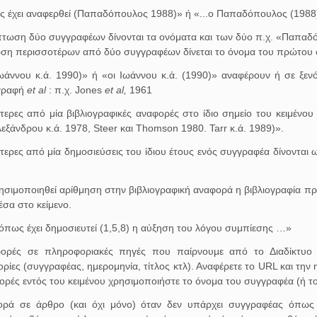
ως έχει αναφερθεί (Παπαδόπουλος 1988)» ή «...ο Παπαδόπουλος (1988)
πτωση δύο συγγραφέων δίνονται τα ονόματα και των δύο π.χ. «Παπαδό
ση περισσοτέρων από δύο συγγραφέων δίνεται το όνομα του πρώτου 
Ιωάννου κ.ά. 1990)» ή «οι Ιωάννου κ.ά. (1990)» αναφέρουν ή σε ξε
γραφή
et al
: π.χ. Jones
et al,
1961
τερες από μία βιβλιογραφικές αναφορές στο ίδιο σημείο του κειμένου
εξάνδρου κ.ά. 1978, Steer και Thomson 1980. Tarr κ.ά. 1989)».
τερες από μία δημοσιεύσεις του ίδιου έτους ενός συγγραφέα δίνονται
σιμοποιηθεί αρίθμηση στην βιβλιογραφική αναφορά η βιβλιογραφία πρέπ
έσα στο κείμενο.
όπως έχει δημοσιευτεί (1,5,8) η αύξηση του λόγου συμπίεσης …»
ορές σε πληροφοριακές πηγές που παίρνουμε από το Διαδίκτυο 
ρίες (συγγραφέας, ημερομηνία, τίτλος κτλ). Αναφέρετε το URL και την
ορές εντός του κειμένου χρησιμοποιήστε το όνομα του συγγραφέα (ή τον
ρά σε άρθρο (και όχι μόνο) όταν δεν υπάρχει συγγραφέας όπως λε