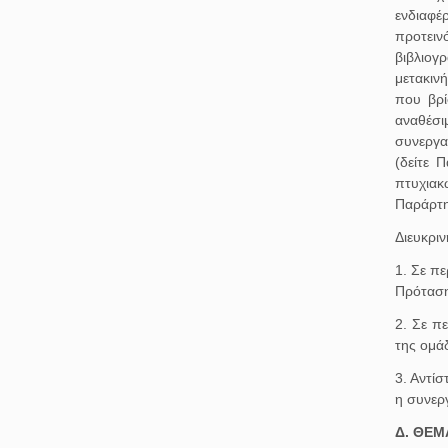
ενδιαφέ
προτειν
βιβλιογ
μετακιν
που βρί
αναθέσι
συνεργα
(δείτε 
πτυχιακ
Παράρτημ
Διευκριν
1. Σε π
Πρόταση 
2. Σε π
της ομά
3. Αντί
η συνερ
Δ. ΘΕΜ