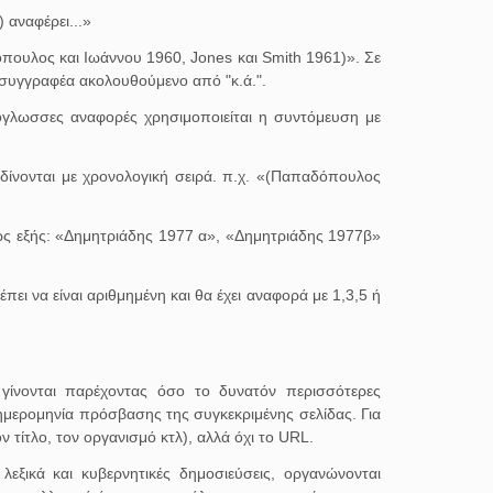
 αναφέρει...»
πουλος και Ιωάννου 1960, Jones και Smith 1961)». Σε
συγγραφέα ακολουθούμενο από "κ.ά.".
νόγλωσσες αναφορές χρησιμοποιείται η συντόμευση με
 δίνονται με χρονολογική σειρά. π.χ. «(Παπαδόπουλος
 ως εξής: «Δημητριάδης 1977 α», «Δημητριάδης 1977β»
ει να είναι αριθμημένη και θα έχει αναφορά με 1,3,5 ή
γίνονται παρέχοντας όσο το δυνατόν περισσότερες
 ημερομηνία πρόσβασης της συγκεκριμένης σελίδας. Για
 τίτλο, τον οργανισμό κτλ), αλλά όχι το URL.
ξικά και κυβερνητικές δημοσιεύσεις, οργανώνονται