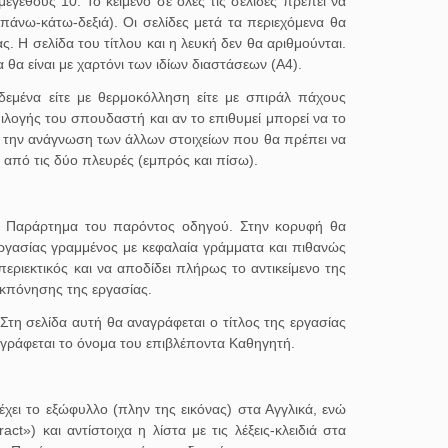
εγέθους 10. Το κείμενο σε όλες τις σελίδες πρέπει να
(πάνω-κάτω-δεξιά). Οι σελίδες μετά τα περιεχόμενα θα
ας. Η σελίδα του τίτλου και η λευκή δεν θα αριθμούνται.
 θα είναι με χαρτόνι των ιδίων διαστάσεων (Α4).
δεμένα είτε με θερμοκόλληση είτε με σπιράλ πάχους
ιλογής του σπουδαστή και αν το επιθυμεί μπορεί να το
ι την ανάγνωση των άλλων στοιχείων που θα πρέπει να
από τις δύο πλευρές (εμπρός και πίσω).
ο Παράρτημα του παρόντος οδηγού. Στην κορυφή θα
εργασίας γραμμένος με κεφαλαία γράμματα και πιθανώς
περιεκτικός και να αποδίδει πλήρως το αντικείμενο της
εκπόνησης της εργασίας.
τη σελίδα αυτή θα αναγράφεται ο τίτλος της εργασίας
γράφεται το όνομα του επιβλέποντα Καθηγητή.
έχει το εξώφυλλο (πλην της εικόνας) στα Αγγλικά, ενώ
t») και αντίστοιχα η λίστα με τις λέξεις-κλειδιά στα