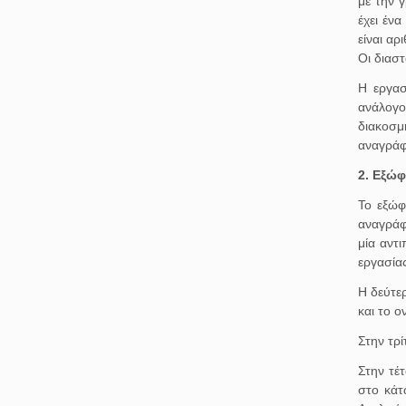
με την 
έχει έν
είναι αρ
Οι διαστ
Η εργασ
ανάλογο
διακοσμ
αναγράφ
2. Εξώφ
Το εξώφ
αναγράφ
μία αντι
εργασία
Η δεύτε
και το 
Στην τρί
Στην τέ
στο κάτ