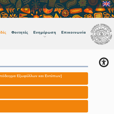
δές
Φοιτητές
Ενημέρωση
Επικοινωνία
όδειγμα Εξωφύλλων και Εντύπων]