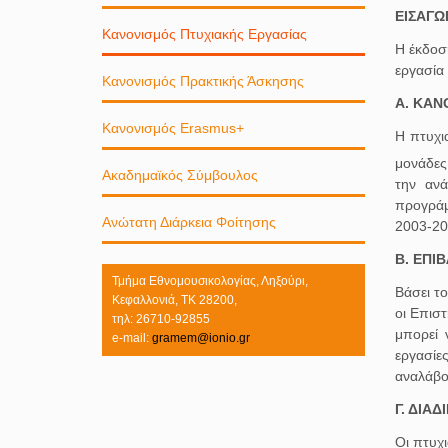
ΕΙΣΑΓΩ
Κανονισμός Πτυχιακής Εργασίας
Η έκδοσ
εργασία
Κανονισμός Πρακτικής Άσκησης
Α. ΚΑΝ
Κανονισμός Erasmus+
Η πτυχι
μονάδες
Ακαδημαϊκός Σύμβουλος
την ανά
προγράμ
Ανώτατη Διάρκεια Φοίτησης
2003-20
Β. ΕΠΙ
Τμήμα Εθνομουσικολογίας, Ληξούρι,
Βάσει τ
Κεφαλλονιά, ΤΚ 28200,
οι Επισ
τηλ: 26710-92855
μπορεί 
e-mail:
gramem@ionio.gr
εργασίε
αναλάβο
Γ. ΔΙΑ
Οι πτυχι