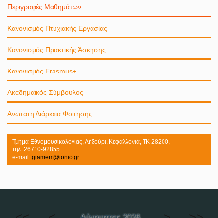
Περιγραφές Μαθημάτων
Κανονισμός Πτυχιακής Εργασίας
Κανονισμός Πρακτικής Άσκησης
Κανονισμός Erasmus+
Ακαδημαϊκός Σύμβουλος
Ανώτατη Διάρκεια Φοίτησης
Τμήμα Εθνομουσικολογίας, Ληξούρι, Κεφαλλονιά, ΤΚ 28200,
τηλ: 26710-92855
e-mail:
gramem@ionio.gr
<<
<
>
>>
Αύγουστος 2026