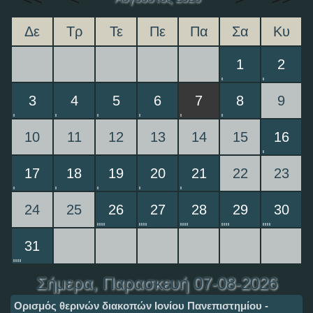
Δε
Τρ
Τε
Πε
Πα
Σα
Κυ
1
2
3
4
5
6
7
8
9
10
11
12
13
14
15
16
17
18
19
20
21
22
23
24
25
26
27
28
29
30
31
Σήμερα
, Παρασκευή 07-08-2026
Ορισμός θερινών διακοπών Ιονίου Πανεπιστημίου -