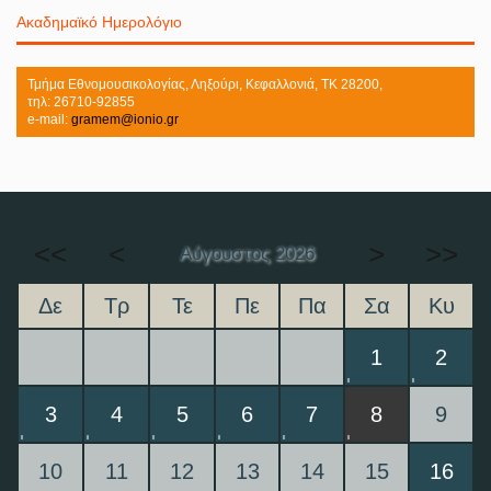
Ακαδημαϊκό Ημερολόγιο
Τμήμα Εθνομουσικολογίας, Ληξούρι, Κεφαλλονιά, ΤΚ 28200,
τηλ: 26710-92855
e-mail:
gramem@ionio.gr
<<
<
>
>>
Αύγουστος 2026
Δε
Τρ
Τε
Πε
Πα
Σα
Κυ
1
2
3
4
5
6
7
8
9
10
11
12
13
14
15
16