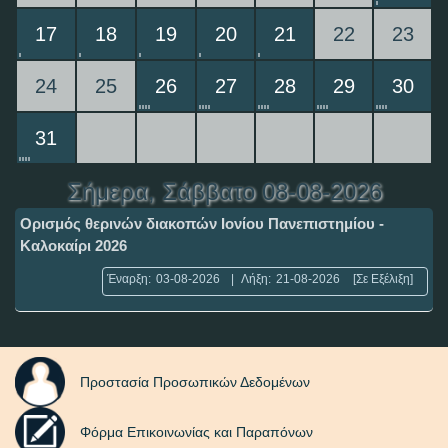
17
18
19
20
21
22
23
24
25
26
27
28
29
30
31
Σήμερα
, Σάββατο 08-08-2026
Ορισμός θερινών διακοπών Ιονίου Πανεπιστημίου -
Καλοκαίρι 2026
Έναρξη:
03-08-2026
|
Λήξη:
21-08-2026
[Σε Εξέλιξη]
Προστασία Προσωπικών Δεδομένων
Φόρμα Επικοινωνίας και Παραπόνων