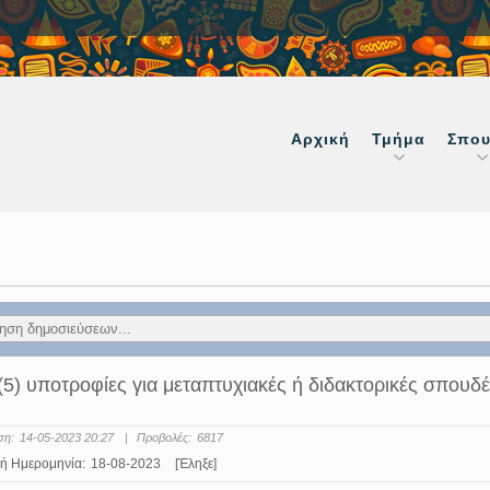
Αρχική
Τμήμα
Σπου
(5) υποτροφίες για μεταπτυχιακές ή διδακτορικές σπουδέ
ση:
14-05-2023 20:27
|
Προβολές:
6817
ή Ημερομηνία:
18-08-2023
[Έληξε]