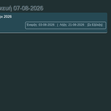
κευή 07-08-2026
ρι 2026
Έναρξη:
03-08-2026
|
Λήξη:
21-08-2026
[Σε Εξέλιξη]