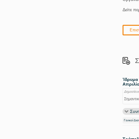
Δείτε π
Επισ
Σ
Ίδρυμα 
Απριλίο
Δημοσίευ
Σημαντικ
Συνη
Γενικοί Δι