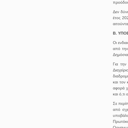
προόδου
Δεν δύν
έτος 20
αιτούντ
Β. ΥΠΟ
Οι ενδι
από τη
Δημόσια
Για την
Διαχείρ
διαδρομ
και τον
αφορά χ
και ό,τι
Σε περί
από σχε
υποβάλο
Πρωτόκ
Οργανωτ