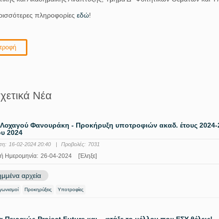
ερισσότερες πληροφορίες
εδώ
!
τροφή
χετικά Νέα
Λοχαγού Φανουράκη - Προκήρυξη υποτροφιών ακαδ. έτους 2024-
υ 2024
ση:
16-02-2024 20:40
|
Προβολές:
7031
ή Ημερομηνία:
26-04-2024
[Έληξε]
μμένα αρχεία
αγωνισμοί
Προκηρύξεις
Υποτροφίες