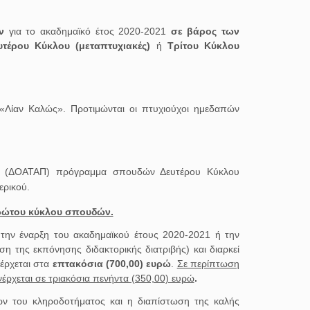
ών
για το ακαδημαϊκό έτος 2020-2021
σε βάρος των
υτέρου Κύκλου (μεταπτυχιακές)
ή
Τρίτου Κύκλου
 «Λίαν Καλώς». Προτιμώνται οι πτυχιούχοι ημεδαπών
ς (ΔΟΑΤΑΠ) πρόγραμμα σπουδών Δευτέρου Κύκλου
ερικού.
πρώτου κύκλου σπουδών.
την έναρξη του ακαδημαϊκού έτους 2020-2021 ή την
 της εκπόνησης διδακτορικής διατριβής) και διαρκεί
έρχεται στα
επτακόσια (700,00) ευρώ
.
Σε περίπτωση
έρχεται σε τριακόσια πενήντα (350,00) ευρώ
.
ων του κληροδοτήματος και η διαπίστωση της καλής