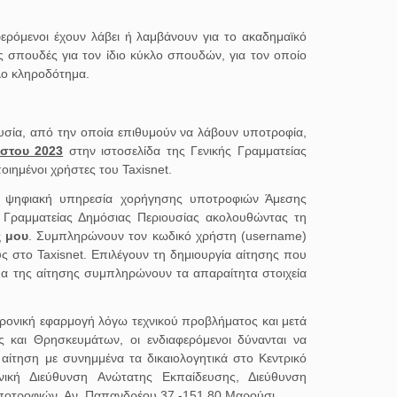
ερόμενοι έχουν λάβει ή λαμβάνουν για το ακαδημαϊκό
ς σπουδές για τον ίδιο κύκλο σπουδών, για τον οποίο
λο κληροδότημα.
υσία, από την οποία επιθυμούν να λάβουν υποτροφία,
στου 2023
στην ιστοσελίδα της Γενικής Γραμματείας
ιημένοι χρήστες του Taxisnet.
την ψηφιακή υπηρεσία χορήγησης υποτροφιών Άμεσης
ς Γραμματείας Δημόσιας Περιουσίας ακολουθώντας τη
ς μου
. Συμπληρώνουν τον κωδικό χρήστη (username)
ς στο Taxisnet. Επιλέγουν τη δημιουργία αίτησης που
μα της αίτησης συμπληρώνουν τα απαραίτητα στοιχεία
τρονική εφαρμογή λόγω τεχνικού προβλήματος και μετά
 και Θρησκευμάτων, οι ενδιαφερόμενοι δύνανται να
ίτηση με συνημμένα τα δικαιολογητικά στο Κεντρικό
ική Διεύθυνση Ανώτατης Εκπαίδευσης, Διεύθυνση
Υποτροφιών, Αν. Παπανδρέου 37 -151 80 Μαρούσι.