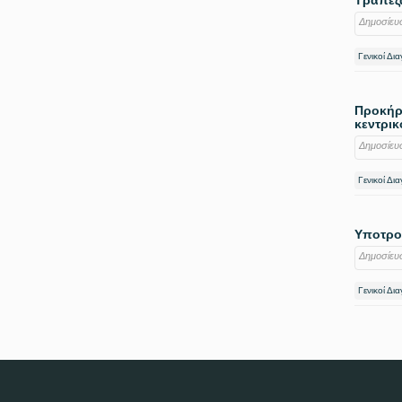
Τράπεζα
Δημοσίευ
Γενικοί Δι
Προκήρυ
κεντρικ
Δημοσίευ
Γενικοί Δι
Υποτροφ
Δημοσίευ
Γενικοί Δι