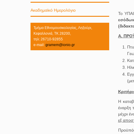
Ακαδημαϊκό Ημερολόγιο
Το ΥΠΑ
εσόδων
(διδακτ
Τμήμα Εθνομουσικολογίας, Ληξούρι,
Κεφαλλονιά, ΤΚ 28200,
Α. ΠΡΟ
τηλ: 26710-92855
e-mail:
gramem@ionio.gr
Πτυ
Γεω
Κατ
Ηλι
Εγ
(με
Κριτήρι
Η καταβ
έναρξη 
μέχρι έ
εξ αποσ
Προϋπόθ