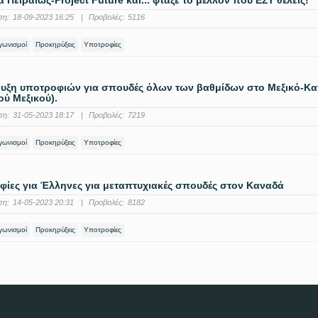
 Πειραιώς-Project Future και... φτάξε το μέλλον που ΕΣΥ θέλεις!
ση:
18-09-2023 16:25
|
Προβολές:
5116
αγωνισμοί
Προκηρύξεις
Υποτροφίες
ξη υποτροφιών για σπουδές όλων των βαθμίδων στο Μεξικό-Κατα
ού Μεξικού).
ση:
31-05-2023 18:17
|
Προβολές:
7219
αγωνισμοί
Προκηρύξεις
Υποτροφίες
ίες για Έλληνες για μεταπτυχιακές σπουδές στον Καναδά
ση:
14-05-2023 20:31
|
Προβολές:
8182
αγωνισμοί
Προκηρύξεις
Υποτροφίες