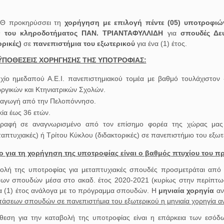
ΙΘ προκηρύσσει τη
χορήγηση με επιλογή πέντε (05) υποτροφι
 του κληροδοτήματος ΠΑΝ. ΤΡΙΑΝΤΑΦΥΛΛΙΔΗ
για
σπουδές Δε
ορικές)
σε
πανεπιστήμια του εξωτερικού
για ένα (1) έτος.
ΫΠΟΘΕΣΕΙΣ ΧΟΡΗΓΗΣΗΣ ΤΗΣ ΥΠΟΤΡΟΦΙΑΣ:
χίο ημεδαπού Α.Ε.Ι. πανεπιστημιακού τομέα με βαθμό τουλάχιστον
ργικών και Κτηνιατρικών Σχολών.
αγωγή από την Πελοπόννησο.
κία έως 36 ετών.
γραφή σε αναγνωρισμένο από τον επίσημο φορέα της χώρας μα
ταπτυχιακές) ή Τρίτου Κύκλου (διδακτορικές) σε πανεπιστήμιο του εξωτ
ο για τη χορήγηση της υποτροφίας είναι ο βαθμός πτυχίου του 
ολή της υποτροφίας για μεταπτυχιακές σπουδές προσμετράται από 
των σπουδών μέσα στο ακαδ. έτος 2020-2021 (κυρίως στην περίπτωση
να (1) έτος ανάλογα με το πρόγραμμα σπουδών. Η
μηνιαία χορηγία
αν
τάσεων σπουδών σε πανεπιστήμια του εξωτερικού η μηνιαία χορηγία αν
εση για την καταβολή της υποτροφίας είναι η επάρκεια των εσόδ