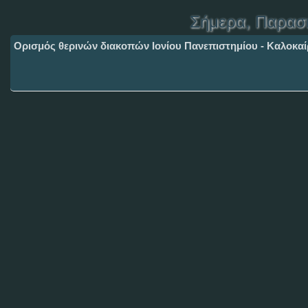
Σήμερα
, Παρασ
Ορισμός θερινών διακοπών Ιονίου Πανεπιστημίου - Καλοκαί