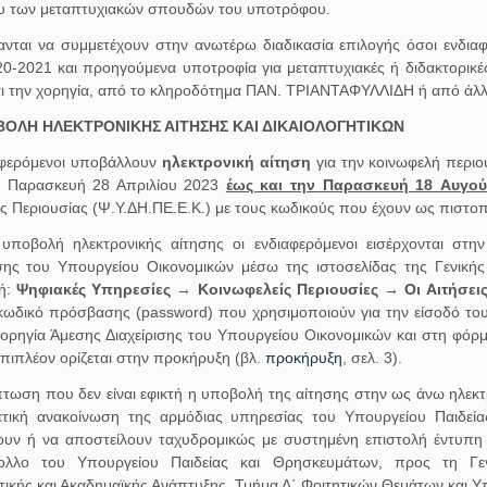
 των μεταπτυχιακών σπουδών του υποτρόφου.
ανται να συμμετέχουν στην ανωτέρω διαδικασία επιλογής όσοι ενδιαφ
20-2021 και προηγούμενα υποτροφία για μεταπτυχιακές ή διδακτορικέ
αι την χορηγία, από το κληροδότημα ΠΑΝ. ΤΡΙΑΝΤΑΦΥΛΛΙΔΗ ή από άλ
ΒΟΛΗ ΗΛΕΚΤΡΟΝΙΚΗΣ ΑΙΤΗΣΗΣ ΚΑΙ ΔΙΚΑΙΟΛΟΓΗΤΙΚΩΝ
αφερόμενοι υποβάλλουν
ηλεκτρονική αίτηση
για την κοινωφελή περιο
ν Παρασκευή 28 Απριλίου 2023
έως και την Παρασκευή 18 Αυγού
ς Περιουσίας (Ψ.Υ.ΔΗ.ΠΕ.Ε.Κ.) με τους κωδικούς που έχουν ως πιστοπο
 υποβολή ηλεκτρονικής αίτησης οι ενδιαφερόμενοι εισέρχονται σ
ισης του Υπουργείου Οικονομικών μέσω της ιστοσελίδας της Γενική
ή:
Ψηφιακές Υπηρεσίες → Κοινωφελείς Περιουσίες → Οι Αιτήσει
 κωδικό πρόσβασης (password) που χρησιμοποιούν για την είσοδό του
ορηγία Άμεσης Διαχείρισης του Υπουργείου Οικονομικών και στη φόρ
 επιπλέον ορίζεται στην προκήρυξη (βλ.
προκήρυξη
, σελ. 3).
πτωση που δεν είναι εφικτή η υποβολή της αίτησης στην ως άνω ηλεκ
τική ανακοίνωση της αρμόδιας υπηρεσίας του Υπουργείου Παιδείας
υν ή να αποστείλουν ταχυδρομικώς με συστημένη επιστολή έντυπη α
ολλο του Υπουργείου Παιδείας και Θρησκευμάτων, προς τη Γεν
ικής και Ακαδημαϊκής Ανάπτυξης, Τμήμα Δ΄ Φοιτητικών Θεμάτων και 