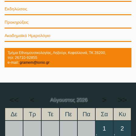
Εκδηλώσεις
Προκηρύξεις
Ακαδημαϊκό Ημερολόγιο
Τμήμα Εθνομουσικολογίας, Ληξούρι, Κεφαλλονιά, ΤΚ 28200,
τηλ: 26710-92855
e-mail:
gramem@ionio.gr
<<
<
>
>>
Αύγουστος 2026
Δε
Τρ
Τε
Πε
Πα
Σα
Κυ
1
2