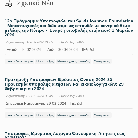
Σχετικά Νέα
12ο Πρόγραμμα Υποτροφιών του Sylvia Ioannou Foundation
- Μεταπτυχιακές και διδακτορικές σπουδές με κεντρικό θέμα
μελέτης την Κύπρο - Έναρξη υποβολής αιτήσεων: 1 Μαρτίου
2024
Δημοσίευση:
16-02-2024 21:05
|
Προβολές:
7485
Έναρξη:
16-02-2024
|
Λήξη:
30-04-2024
[Έληξε]
Γενικοί Διαγωνισμοί
Προκηρύξεις
Μεταπτυχιακές Σπουδές
Υποτροφίες
Προκήρυξη Υποτροφιών Ιδρύματος Ωνάση 2024-25-
Προθεσμία υποβολής αιτήσεων και δικαιολογητικών: 29
Φεβρουαρίου 2024.
Δημοσίευση:
02-02-2024 09:49
|
Προβολές:
8483
Σημαντική Ημερομηνία:
29-02-2024
[Έληξε]
Γενικοί Διαγωνισμοί
Προκηρύξεις
Μεταπτυχιακές Σπουδές
Υποτροφίες
Υποτροφίες Ιδρύματος Λοχαγού Φανουράκη-Αιτήσεις εως