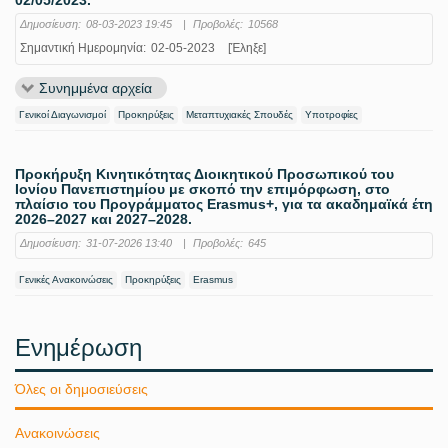
02/05/2023.
Δημοσίευση:
08-03-2023 19:45
|
Προβολές:
10568
Σημαντική Ημερομηνία:
02-05-2023
[Έληξε]
Συνημμένα αρχεία
Γενικοί Διαγωνισμοί
Προκηρύξεις
Μεταπτυχιακές Σπουδές
Υποτροφίες
Προκήρυξη Κινητικότητας Διοικητικού Προσωπικού του
Ιονίου Πανεπιστημίου με σκοπό την επιμόρφωση, στο
πλαίσιο του Προγράμματος Erasmus+, για τα ακαδημαϊκά έτη
2026–2027 και 2027–2028.
Δημοσίευση:
31-07-2026 13:40
|
Προβολές:
645
Γενικές Ανακοινώσεις
Προκηρύξεις
Erasmus
Ενημέρωση
Όλες οι δημοσιεύσεις
Ανακοινώσεις