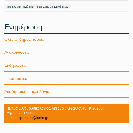
Γενικές Ανακοινώσεις
Πρόγραμμα Εξετάσεων
Ενημέρωση
Όλες οι δημοσιεύσεις
Ανακοινώσεις
Εκδηλώσεις
Προκηρύξεις
Ακαδημαϊκό Ημερολόγιο
Τμήμα Εθνομουσικολογίας, Ληξούρι, Κεφαλλονιά, ΤΚ 28200,
τηλ: 26710-92855
e-mail:
gramem@ionio.gr