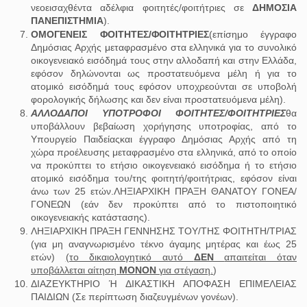
νεοεισαχθέντα αδέλφια φοιτητές/φοιτήτριες σε
ΔΗΜΟΣΙΑ
ΠΑΝΕΠΙΣΤΗΜΙΑ
).
ΟΜΟΓΕΝΕΙΣ ΦΟΙΤΗΤΕΣ/ΦΟΙΤΗΤΡΙΕΣ
(επίσημο έγγραφο
Δημόσιας Αρχής μεταφρασμένο στα ελληνικά για το συνολικό
οικογενειακό εισόδημά τους στην αλλοδαπή και στην Ελλάδα,
εφόσον δηλώνονται ως προστατευόμενα μέλη ή για το
ατομικό εισόδημά τους εφόσον υποχρεούνται σε υποβολή
φορολογικής δήλωσης και δεν είναι προστατευόμενα μέλη).
ΑΛΛΟΔΑΠΟΙ ΥΠΟΤΡΟΦΟΙ ΦΟΙΤΗΤΕΣ/ΦΟΙΤΗΤΡΙΕΣ
θα
υποβάλλουν βεβαίωση χορήγησης υποτροφίας, από το
Υπουργείο Παιδείαςκαι έγγραφο Δημόσιας Αρχής από τη
χώρα προέλευσης μεταφρασμένο στα ελληνικά, από το οποίο
να προκύπτει το ετήσιο οικογενειακό εισόδημα ή το ετήσιο
ατομικό εισόδημα του/της φοιτητή/φοιτήτριας, εφόσον είναι
άνω των 25 ετών.ΛΗΞΙΑΡΧΙΚΗ ΠΡΑΞΗ ΘΑΝΑΤΟΥ ΓΟΝΕΑ/
ΓΟΝΕΩΝ (εάν δεν προκύπτει από το πιστοποιητικό
οικογενειακής κατάστασης).
ΛΗΞΙΑΡΧΙΚΗ ΠΡΑΞΗ ΓΕΝΝΗΣΗΣ ΤΟΥ/ΤΗΣ ΦΟΙΤΗΤΗ/ΤΡΙΑΣ
(για μη αναγνωρισμένο τέκνο άγαμης μητέρας και έως 25
ετών)
(το δικαιολογητικό αυτό
ΔΕΝ
απαιτείται όταν
υποβάλλεται αίτηση
ΜΟΝΟΝ
για στέγαση.
)
ΔΙΑΖΕΥΚΤΗΡΙΟ Ή ΔΙΚΑΣΤΙΚΗ ΑΠΟΦΑΣΗ ΕΠΙΜΕΛΕΙΑΣ
ΠΑΙΔΙΩΝ (Σε περίπτωση διαζευγμένων γονέων).