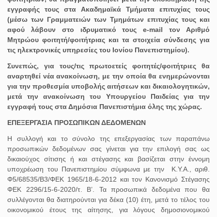
εγγραφής τους στα Ακαδημαϊκά Τμήματα επιτυχίας τους
(μέσω των Γραμματειών των Τμημάτων επιτυχίας τους και
αφού λάβουν στο ιδρυματικό τους
e
-
mail
τον Αριθμό
Μητρώου φοιτητή/φοιτήτριας και τα στοιχεία σύνδεσης για
τις ηλεκτρονικές υπηρεσίες του Ιονίου Πανεπιστημίου).
Συνεπώς, για τους/τις πρωτοετείς φοιτητές/φοιτήτριες θα
αναρτηθεί νέα ανακοίνωση, με την οποία θα ενημερώνονται
για την προθεσμία υποβολής αιτήσεων και δικαιολογητικών,
μετά την ανακοίνωση του Υπουργείου Παιδείας για την
εγγραφή τους στα Δημόσια Πανεπιστήμια όλης της χώρας.
ΕΠΕΞΕΡΓΑΣΙΑ ΠΡΟΣΩΠΙΚΩΝ ΔΕΔΟΜΕΝΩΝ
Η συλλογή και το σύνολο της επεξεργασίας των παραπάνω
προσωπικών δεδομένων σας γίνεται για την επιλογή σας ως
δικαιούχος σίτισης ή και στέγασης και βασίζεται στην έννομη
υποχρέωση του Πανεπιστημίου σύμφωνα με την Κ.Υ.Α., αριθ.
Φ5/68535/Β3/ΦΕΚ 1965/18-6-2012 και τον Κανονισμό Στέγασης
ΦΕΚ 2296/15-6-2020/τ. Β’. Τα προσωπικά δεδομένα που θα
συλλέγονται θα διατηρούνται για δέκα (10) έτη, μετά το τέλος του
οικονομικού έτους της αίτησης, για λόγους δημοσιονομικού