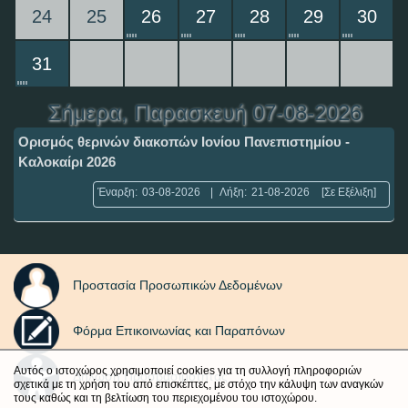
24
25
26
27
28
29
30
31
Σήμερα
, Παρασκευή 07-08-2026
Ορισμός θερινών διακοπών Ιονίου Πανεπιστημίου -
Καλοκαίρι 2026
Έναρξη:
03-08-2026
|
Λήξη:
21-08-2026
[Σε Εξέλιξη]
Προστασία Προσωπικών Δεδομένων
Φόρμα Επικοινωνίας και Παραπόνων
Αυτός ο ιστοχώρος χρησιμοποιεί cookies για τη συλλογή πληροφοριών
Δήλωση Προσβασιμότητας
σχετικά με τη χρήση του από επισκέπτες, με στόχο την κάλυψη των αναγκών
τους καθώς και τη βελτίωση του περιεχομένου του ιστοχώρου.