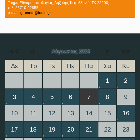
Τμήμα Εθνομουσικολογίας, Ληξούρι, Κεφαλλονιά, ΤΚ 28200,
τηλ: 26710-92855
e-mail:
gramem@ionio.gr
<<
<
>
>>
Αύγουστος 2026
Δε
Τρ
Τε
Πε
Πα
Σα
Κυ
1
2
3
4
5
6
7
8
9
10
11
12
13
14
15
16
17
18
19
20
21
22
23