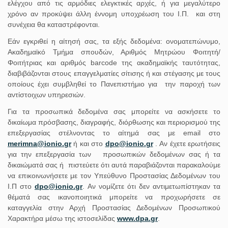
ελέγχου από τις αρμόδιες ελεγκτικές αρχές, ή για μεγαλύτερο
χρόνο αν προκύψει άλλη έννομη υποχρέωση του Ι.Π. και στη
συνέχεια θα καταστρέφονται.
Εάν εγκριθεί η αίτησή σας, τα εξής δεδομένα: ονοματεπώνυμο,
Ακαδημαϊκό Τμήμα σπουδών, Αριθμός Μητρώου Φοιτητή/
Φοιτήτριας και αριθμός barcode της ακαδημαϊκής ταυτότητας,
διαβιβάζονται στους επαγγελματίες σίτισης ή και στέγασης με τους
οποίους έχει συμβληθεί το Πανεπιστήμιο για την παροχή των
αντίστοιχων υπηρεσιών.
Για τα προσωπικά δεδομένα σας μπορείτε να ασκήσετε το
δικαίωμα πρόσβασης, διαγραφής, διόρθωσης και περιορισμού της
επεξεργασίας στέλνοντας το αίτημά σας με email στο
merimna
@
ionio
.
gr
ή και στο
dpo
@
ionio
.
gr
. Αν έχετε ερωτήσεις
για την επεξεργασία των προσωπικών δεδομένων σας ή τα
δικαιώματά σας ή πιστεύετε ότι αυτά παραβιάζονται παρακαλούμε
να επικοινωνήσετε με τον Υπεύθυνο Προστασίας Δεδομένων του
Ι.Π στο
dpo
@
ionio
.
gr
. Αν νομίζετε ότι δεν αντιμετωπίστηκαν τα
θέματά σας ικανοποιητικά μπορείτε να προχωρήσετε σε
καταγγελία στην Αρχή Προστασίας Δεδομένων Προσωπικού
Χαρακτήρα μέσω της ιστοσελίδας
www
.
dpa
.
gr
.