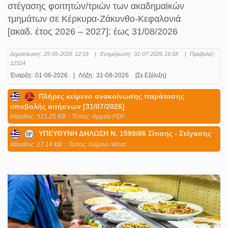
στέγασης φοιτητών/τριών των ακαδημαϊκών
τμημάτων σε Κέρκυρα-Ζάκυνθο-Κεφαλονιά
[ακαδ. έτος 2026 – 2027]: έως 31/08/2026
Δημοσίευση:
25-05-2026 12:16
|
Ενημέρωση:
31-07-2026 16:58
|
Προβολές:
12314
Έναρξη:
01-06-2026
|
Λήξη:
31-08-2026
[Σε Εξέλιξη]
Πλήρες κείμενο ανακοίνωσης παράτασης
υποβολής αιτήσεων [31/07/2026]
Mέγεθος: 515.25 KB :: Τύπος: Αρχείο PDF
ΥΠΕΥΘΥΝΗ ΔΗΛΩΣΗ Ν. 1599/86 Σίτισης - Στέγασης
Mέγεθος: 27.14 KB :: Τύπος: Kείμενο Word