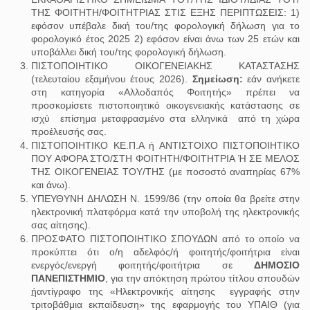
ΤΗΣ ΦΟΙΤΗΤΗ/ΦΟΙΤΗΤΡΙΑΣ ΣΤΙΣ ΕΞΗΣ ΠΕΡΙΠΤΩΣΕΙΣ: 1)
εφόσον υπέβαλε δική του/της φορολογική δήλωση για το
φορολογικό έτος 2025 2) εφόσον είναι άνω των 25 ετών και
υποβάλλει δική του/της φορολογική δήλωση.
ΠΙΣΤΟΠΟΙΗΤΙΚΟ ΟΙΚΟΓΕΝΕΙΑΚΗΣ ΚΑΤΑΣΤΑΣΗΣ
(τελευταίου εξαμήνου έτους 2026).
Σημείωση:
εάν ανήκετε
στη κατηγορία «Αλλοδαπός Φοιτητής» πρέπει να
προσκομίσετε πιστοποιητικό οικογενειακής κατάστασης σε
ισχύ επίσημα μεταφρασμένο στα ελληνικά από τη χώρα
προέλευσής σας.
ΠΙΣΤΟΠΟΙΗΤΙΚΟ ΚΕ.Π.Α ή ΑΝΤΙΣΤΟΙΧΟ ΠΙΣΤΟΠΟΙΗΤΙΚΟ
ΠΟΥ ΑΦΟΡΑ ΣΤΟ/ΣΤΗ ΦΟΙΤΗΤΗ/ΦΟΙΤΗΤΡΙΑ Ή ΣΕ ΜΕΛΟΣ
ΤΗΣ ΟΙΚΟΓΕΝΕΙΑΣ ΤΟΥ/ΤΗΣ (με ποσοστό αναπηρίας 67%
και άνω).
ΥΠΕΥΘΥΝΗ ΔΗΛΩΣΗ Ν. 1599/86 (την οποία θα βρείτε στην
ηλεκτρονική πλατφόρμα κατά την υποβολή της ηλεκτρονικής
σας αίτησης).
ΠΡΟΣΦΑΤΟ ΠΙΣΤΟΠΟΙΗΤΙΚΟ ΣΠΟΥΔΩΝ από το οποίο να
προκύπτει ότι ο/η αδελφός/ή φοιτητής/φοιτήτρια είναι
ενεργός/ενεργή φοιτητής/φοιτήτρια σε
ΔΗΜΟΣΙΟ
ΠΑΝΕΠΙΣΤΗΜΙΟ
, για την απόκτηση πρώτου τίτλου σπουδών
ή
αντίγραφο της «Ηλεκτρονικής αίτησης εγγραφής στην
τριτοβάθμια εκπαίδευση» της εφαρμογής του ΥΠΑΙΘ (για