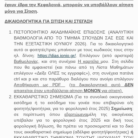
έχουν έδρα την Κεφαλονιά, μπορούν να υποβάλλουν αίτηση
μόνο για Σίτιση
.
ΔΙΚΑΙΟΛΟΓΗΤΙΚΑ
ΓΙΑ ΣΙΤΙΣΗ ΚΑΙ ΣΤΕΓΑΣΗ
ΠΙΣΤΟΠΟΙΗΤΙΚΟ ΑΚΑΔΗΜΑΪΚΗΣ ΕΠΙΔΟΣΗΣ (ΑΝΑΛΥΤΙΚΗ
ΒΑΘΜΟΛΟΓΙΑ ΑΠΟ ΤΟ ΤΜΗΜΑ ΣΠΟΥΔΩΝ ΣΑΣ ΕΩΣ ΚΑΙ
ΤΗΝ ΕΞΕΤΑΣΤΙΚΗ ΙΟΥΝΙΟΥ 2026). Για το δικαιολογητικό
αυτό οι φοιτητές/τριες μπαίνουν με τους κωδικούς τους στην
ηλ. δ/νση:
https
://
dias
.
ionio
.
gr
/
. Επιλέγουν (από αριστερά)
Βαθμολογίες
, και στη συνέχεια
Η καρτέλα
μου. Στη σελίδα
που θα εμφανιστεί (και πάνω από τη Λίστα Μαθημάτων
επιλέγουν «Δείξε ΟΛΕΣ τις εγγραφές»), στη συνέχεια πατάνε
ctrl και p και στο παράθυρο διαλόγου που ανοίγει επιλέγουν
Αποθήκευση ως
PDF
(το δικαιολογητικό αυτό
ΔΕΝ
απαιτείται όταν υποβάλλεται αίτηση
ΜΟΝΟΝ
για σίτιση).
ΕΚΚΑΘΑΡΙΣΤΙΚΟ ΣΗΜΕΙΩΜΑ (Για το συνολικό οικογενειακό
εισόδημα ή το εισόδημα του γονέα που επιβαρύνει ο/η
φοιτητής/φοιτήτρια, για το φορολογικό έτος 2025)
Σημείωση
:
σε περίπτωση όπου
εξαρτώμενα
μέλη της οικογένειας
υπέβαλαν για το φορολογικό έτος 2025 και δική τους
φορολογική δήλωση, θα πρέπει να προσκομιστεί και το δικό
τους εκκαθαριστικό σημείωμα (αδέλφια φοιτητή/φοιτήτριας)
ή
ΕΚΚΑΘΑΡΙΣΤΙΚΟ ΣΗΜΕΙΩΜΑ ΤΟΥ/ΤΗΣ ΙΔΙΟΥ/ΙΔΙΑΣ ΤΟΥ/