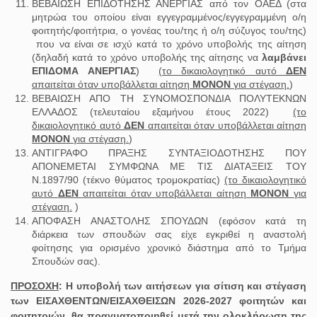
ΒΕΒΑΙΩΣΗ ΕΠΙΔΟΤΗΣΗΣ ΑΝΕΡΓΙΑΣ από τον ΟΑΕΔ (στα
μητρώα του οποίου είναι εγγεγραμμένος/εγγεγραμμένη ο/η
φοιτητής/φοιτήτρια, ο γονέας του/της ή ο/η σύζυγος του/της)
που να είναι σε ισχύ κατά το χρόνο υποβολής της αίτηση
(δηλαδή κατά το χρόνο υποβολής της αίτησης να
λαμβάνει
ΕΠΙΔΟΜΑ ΑΝΕΡΓΙΑΣ
)
(το δικαιολογητικό αυτό
ΔΕΝ
απαιτείται όταν υποβάλλεται αίτηση
ΜΟΝΟΝ
για στέγαση.
)
ΒΕΒΑΙΩΣΗ ΑΠΟ ΤΗ ΣΥΝΟΜΟΣΠΟΝΔΙΑ ΠΟΛΥΤΕΚΝΩΝ
ΕΛΛΑΔΟΣ (τελευταίου εξαμήνου έτους 2022)
(το
δικαιολογητικό αυτό
ΔΕΝ
απαιτείται όταν υποβάλλεται αίτηση
ΜΟΝΟΝ
για στέγαση.
)
ΑΝΤΙΓΡΑΦΟ ΠΡΑΞΗΣ ΣΥΝΤΑΞΙΟΔΟΤΗΣΗΣ ΠΟΥ
ΑΠΟΝΕΜΕΤΑΙ ΣΥΜΦΩΝΑ ΜΕ ΤΙΣ ΔΙΑΤΑΞΕΙΣ ΤΟΥ
Ν.1897/90 (τέκνο θύματος τρομοκρατίας)
(το δικαιολογητικό
αυτό
ΔΕΝ
απαιτείται όταν υποβάλλεται αίτηση
ΜΟΝΟΝ
για
στέγαση.
)
ΑΠΟΦΑΣΗ ΑΝΑΣΤΟΛΗΣ ΣΠΟΥΔΩΝ (εφόσον κατά τη
διάρκεια των σπουδών σας είχε εγκριθεί η αναστολή
φοίτησης για ορισμένο χρονικό διάστημα από το Τμήμα
Σπουδών σας).
ΠΡΟΣΟΧΗ
: Η υποβολή των αιτήσεων για σίτιση και στέγαση
των ΕΙΣΑΧΘΕΝΤΩΝ/ΕΙΣΑΧΘΕΙΣΩΝ 2026-2027 φοιτητών και
φοιτητριών, θα πραγματοποιηθεί μετά την ολοκλήρωση της