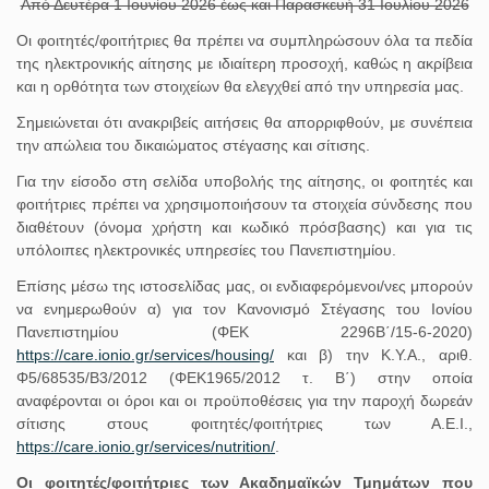
Από Δευτέρα 1 Ιουνίου 2026 έως και Παρασκευή 31 Ιουλίου 2026
Οι φοιτητές/φοιτήτριες θα πρέπει να συμπληρώσουν όλα τα πεδία
της ηλεκτρονικής αίτησης με ιδιαίτερη προσοχή, καθώς η ακρίβεια
και η ορθότητα των στοιχείων θα ελεγχθεί από την υπηρεσία μας.
Σημειώνεται ότι ανακριβείς αιτήσεις θα απορριφθούν, με συνέπεια
την απώλεια του δικαιώματος στέγασης και σίτισης.
Για την είσοδο στη σελίδα υποβολής της αίτησης, οι φοιτητές και
φοιτήτριες πρέπει να χρησιμοποιήσουν τα στοιχεία σύνδεσης που
διαθέτουν (όνομα χρήστη και κωδικό πρόσβασης) και για τις
υπόλοιπες ηλεκτρονικές υπηρεσίες του Πανεπιστημίου.
Επίσης μέσω της ιστοσελίδας μας, οι ενδιαφερόμενοι/νες μπορούν
να ενημερωθούν α) για τον Κανονισμό Στέγασης του Ιονίου
Πανεπιστημίου (ΦΕΚ 2296Β΄/15-6-2020)
https://care.ionio.gr/services/housing/
και β) την Κ.Υ.Α., αριθ.
Φ5/68535/Β3/2012 (ΦΕΚ1965/2012 τ. Β΄) στην οποία
αναφέρονται οι όροι και οι προϋποθέσεις για την παροχή δωρεάν
σίτισης στους φοιτητές/φοιτήτριες των Α.Ε.Ι.,
https://care.ionio.gr/services/nutrition/
.
Οι φοιτητές/φοιτήτριες των Ακαδημαϊκών Τμημάτων που