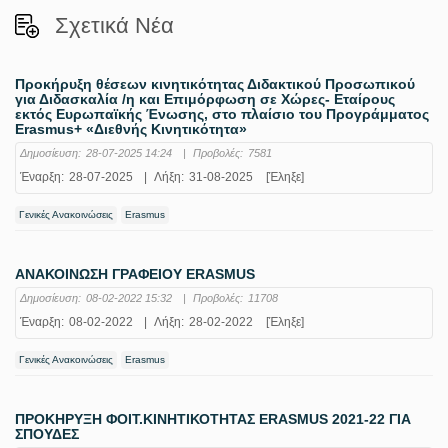
Σχετικά Νέα
Προκήρυξη θέσεων κινητικότητας Διδακτικού Προσωπικού
για Διδασκαλία /η και Επιμόρφωση σε Χώρες- Εταίρους
εκτός Ευρωπαϊκής Ένωσης, στο πλαίσιο του Προγράμματος
Erasmus+ «Διεθνής Κινητικότητα»
Δημοσίευση:
28-07-2025 14:24
|
Προβολές:
7581
Έναρξη:
28-07-2025
|
Λήξη:
31-08-2025
[Έληξε]
Γενικές Ανακοινώσεις
Erasmus
ΑΝΑΚΟΙΝΩΣΗ ΓΡΑΦΕΙΟΥ ERASMUS
Δημοσίευση:
08-02-2022 15:32
|
Προβολές:
11708
Έναρξη:
08-02-2022
|
Λήξη:
28-02-2022
[Έληξε]
Γενικές Ανακοινώσεις
Erasmus
ΠΡΟΚΗΡΥΞΗ ΦΟΙΤ.ΚΙΝΗΤΙΚΟΤΗΤΑΣ ERASMUS 2021-22 ΓΙΑ
ΣΠΟΥΔΕΣ