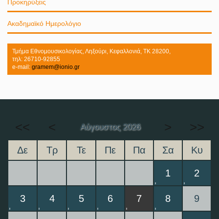
Προκηρύξεις
Ακαδημαϊκό Ημερολόγιο
Τμήμα Εθνομουσικολογίας, Ληξούρι, Κεφαλλονιά, ΤΚ 28200,
τηλ: 26710-92855
e-mail:
gramem@ionio.gr
<<
<
>
>>
Αύγουστος 2026
Δε
Τρ
Τε
Πε
Πα
Σα
Κυ
1
2
3
4
5
6
7
8
9