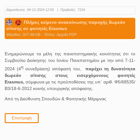
Δημοσίευση:
04-12-2024 12:56
|
Προβολές:
7154
Πλήρες κείμενο ανακοίνωσης παροχής δωρεάν
σίτισης σε φοιτητές Erasmus
Mέγεθος: 327.98 KB :: Τύπος: Αρχείο PDF
Ενημερώνουμε τα μέλη της πανεπιστημιακής κοινότητας ότι το
Συμβούλιο Διοίκησης του Ιονίου Πανεπιστημίου με την από 7-11-
η
2024 (4
συνεδρίαση) απόφασή του,
παρέχει τη δυνατότητα
δωρεάν σίτισης στους εισερχόμενους φοιτητές
Εrasmus,
σύμφωνα με τις προϋποθέσεις της υπ΄ αριθ. Φ5/68535/
Β3/18-6-2012 κοινής υπουργικής απόφασης.
Από τη Διεύθυνση Σπουδών & Φοιτητικής Μέριμνας
Επιστροφή