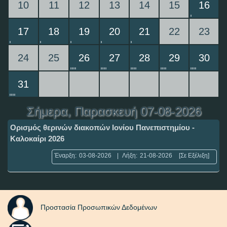
10
11
12
13
14
15
16
17
18
19
20
21
22
23
24
25
26
27
28
29
30
31
Σήμερα
, Παρασκευή 07-08-2026
Ορισμός θερινών διακοπών Ιονίου Πανεπιστημίου -
Καλοκαίρι 2026
Έναρξη:
03-08-2026
|
Λήξη:
21-08-2026
[Σε Εξέλιξη]
Προστασία Προσωπικών Δεδομένων