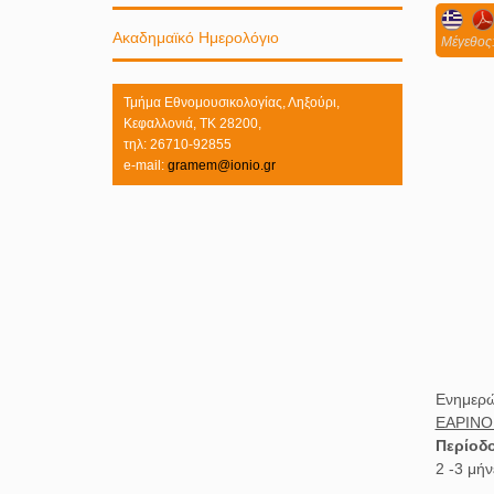
Ακαδημαϊκό Ημερολόγιο
Mέγεθος:
Τμήμα Εθνομουσικολογίας, Ληξούρι,
Κεφαλλονιά, ΤΚ 28200,
τηλ: 26710-92855
e-mail:
gramem@ionio.gr
Ενημερώ
ΕΑΡΙΝΟ 
Περίοδο
2 -3 μήν