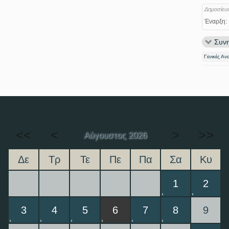
Δημοσίευ
Έναρξη:
Συνη
Γενικές Αν
<<
<
>
>>
Αύγουστος 2026
Δε
Τρ
Τε
Πε
Πα
Σα
Κυ
1
2
3
4
5
6
7
8
9