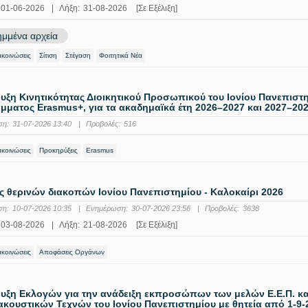
01-06-2026
|
Λήξη:
31-08-2026
[Σε Εξέλιξη]
μμένα αρχεία
ακοινώσεις
Σίτιση
Στέγαση
Φοιτητικά Νέα
ξη Κινητικότητας Διοικητικού Προσωπικού του Ιονίου Πανεπιστ
ματος Erasmus+, για τα ακαδημαϊκά έτη 2026–2027 και 2027–202
ση:
31-07-2026 13:40
|
Προβολές:
516
ακοινώσεις
Προκηρύξεις
Erasmus
 θερινών διακοπών Ιονίου Πανεπιστημίου - Καλοκαίρι 2026
ση:
10-07-2026 10:35
|
Ενημέρωση:
30-07-2026 23:56
|
Προβολές:
3638
03-08-2026
|
Λήξη:
21-08-2026
[Σε Εξέλιξη]
ακοινώσεις
Αποφάσεις Οργάνων
ξη Εκλογών για την ανάδειξη εκπροσώπων των μελών Ε.Ε.Π. και 
κουστικών Τεχνών του Ιονίου Πανεπιστημίου με θητεία από 1-9