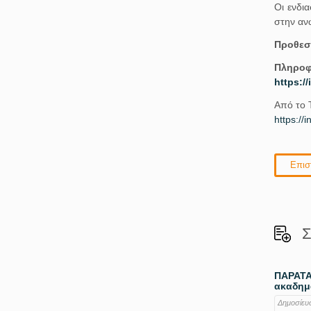
Οι ενδι
στην αν
Προθεσ
Πληροφο
https:/
Από το Τ
https://
Επισ
Σ
ΠΑΡΑΤΑ
ακαδημα
Δημοσίευ