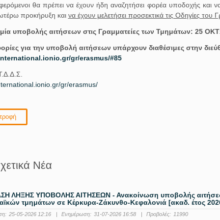
αφερόμενοι θα πρέπει να έχουν ήδη αναζητήσει φορέα υποδοχής και να
ωτέρω προκήρυξη και
να έχουν μελετήσει προσεκτικά τις Οδηγίες του 
μία υποβολής αιτήσεων στις Γραμματείες των Τμημάτων: 25 Ο
ρίες για την υποβολή αιτήσεων υπάρχουν διαθέσιμες στην διεύ
/international.ionio.gr/gr/erasmus/#85
.Δ.Δ.Σ.
international.ionio.gr/gr/erasmus/
τροφή
χετικά Νέα
ΣΗ ΛΗΞΗΣ ΥΠΟΒΟΛΗΣ ΑΙΤΗΣΕΩΝ - Ανακοίνωση υποβολής αιτήσεων
ϊκών τμημάτων σε Κέρκυρα-Ζάκυνθο-Κεφαλονιά [ακαδ. έτος 2026 
ση:
25-05-2026 12:16
|
Ενημέρωση:
31-07-2026 16:58
|
Προβολές:
11990