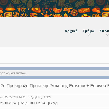
Αρχική
Τμήμα
Σπου
 2η Προκήρυξη Πρακτικής Άσκησης Erasmus+ Εαρινού 
ση:
25-10-2024 16:26
|
Προβολές:
11974
25-10-2024
|
Λήξη:
18-11-2024
[Έληξε]