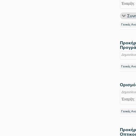
Έναρξη:
Συνη
Γενικές Αν
Προκήρυ
Προγράμ
Δημοσίευ
Γενικές Αν
Ορισμός
Δημοσίευ
Έναρξη:
Γενικές Αν
Προκήρυ
Οπτικοα