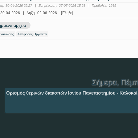
ση:
30-04-2026 22:27
|
Ενημέρωση:
27-07-2026 15:23
|
Προβολές:
1269
30-04-2026
|
Λήξη:
02-06-2026
[Έληξε]
μμένα αρχεία
ακοινώσεις
Αποφάσεις Οργάνων
Σήμερα
, Πέμπ
Ορισμός θερινών διακοπών Ιονίου Πανεπιστημίου - Καλοκαί